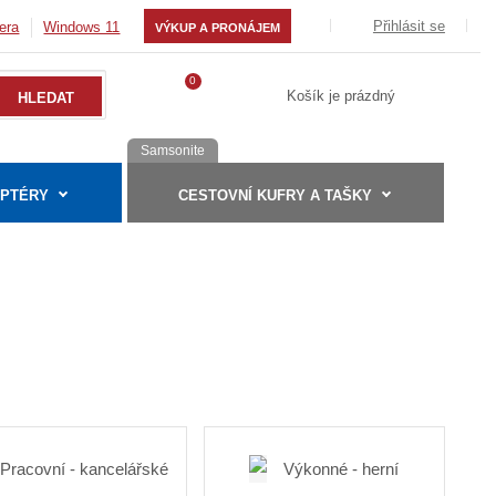
Přihlásit se
era
Windows 11
VÝKUP A PRONÁJEM
0
Košík je prázdný
Samsonite
APTÉRY
CESTOVNÍ KUFRY A TAŠKY
Pracovní - kancelářské
Výkonné - herní