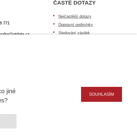
ČASTÉ DOTAZY
Nejčastější dotazy
9 771
Dopravní podmínky
Sledování zásilek
raha@vtdata.cz
Postup při převzetí zásilky
 vybrat:
Informace k dostupnosti zboží
6/3
Obecné informace
o jiné
SOUHLASÍM
es?