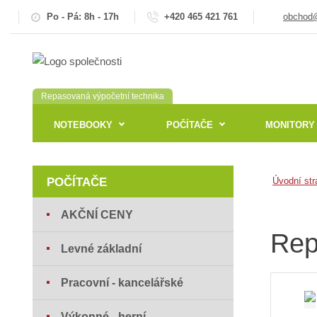
Po - Pá: 8h - 17h
+420 465 421 761
obchod@
Repasovaná výpočetní technika
NOTEBOOKY
POČÍTAČE
MONITORY
POČÍTAČE
Úvodní str
AKČNÍ CENY
Rep
Levné základní
Pracovní - kancelářské
Výkonné - herní