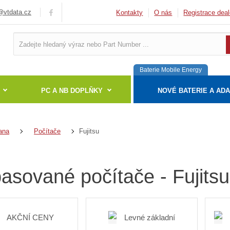
vtdata.cz
Kontakty
O nás
Registrace deal
Baterie Mobile Energy
PC A NB DOPLŇKY
NOVÉ BATERIE A AD
Fujitsu
ana
Počítače
asované počítače - Fujitsu
AKČNÍ CENY
Levné základní