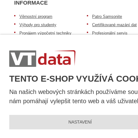
INFORMACE
Věrnostní program
Patro Samsonite
Výhody pro studenty
Certifikované mazání dat
Pronájem výpočetní techniky
Profesionální servis
Výkup výpočetní techniky
Speciální nabídka pro ško
zdravotnictví a neziskov
Patro repasovaná výpočetní
organizace
technika
Záruka na zboží
Patro baterie mobile energy
Reklamační řád
Zkušenosti našich zákazníků
TENTO E-SHOP VYUŽÍVÁ COO
Na našich webových stránkách používáme soubo
nám pomáhají vylepšit tento web a váš uživate
© 2026, VT DATA, a.s.
NASTAVENÍ
Prohlášení o přístupnosti
|
Ochrana osobních údajů
|
Mapa stránek
|
Vytvořila
eBRÁNA