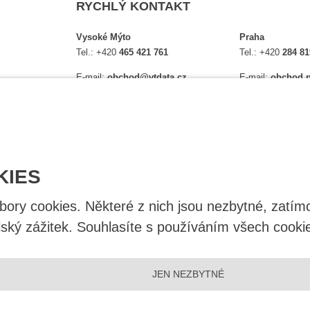
RYCHLÝ KONTAKT
Vysoké Mýto
Praha
Tel.:
+420
465 421 761
Tel.:
+420
284 81
E-mail:
obchod@vtdata.cz
E-mail:
obchod.p
lství,
Přijďte si osobně vybrat:
Přijďte si osobně
é
Mapa
Na Košince 10
Úplný kontakt
Úplný kontakt
KIES
ry cookies. Některé z nich jsou nezbytné, zatímc
lský zážitek. Souhlasíte s používáním všech cooki
JEN NEZBYTNÉ
|
Nastavení cookies