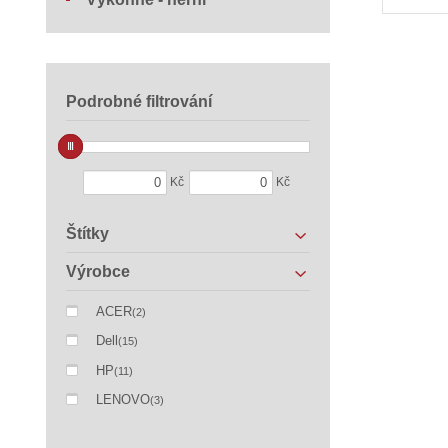
Podrobné filtrování
Kč
Kč
Štítky
Výrobce
ACER
(2)
Dell
(15)
HP
(11)
LENOVO
(3)