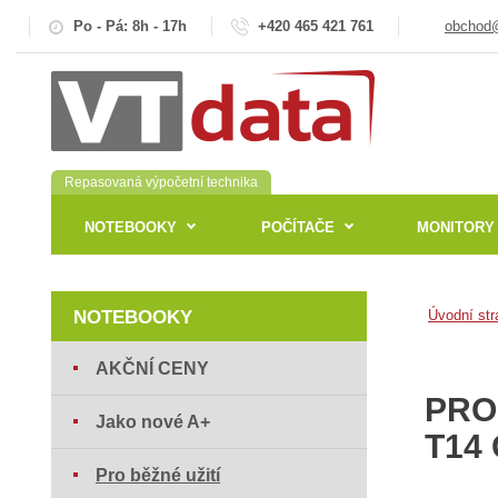
Po - Pá: 8h - 17h
+420 465 421 761
obchod@
Repasovaná výpočetní technika
NOTEBOOKY
POČÍTAČE
MONITORY
NOTEBOOKY
Úvodní str
AKČNÍ CENY
PRO
Jako nové A+
T14
Pro běžné užití