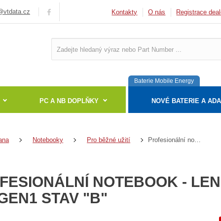
vtdata.cz
Kontakty
O nás
Registrace deal
Baterie Mobile Energy
PC A NB DOPLŇKY
NOVÉ BATERIE A AD
Profesionální notebook - Lenovo ThinkPad T14 Gen1 stav "B"
ana
Notebooky
Pro běžné užití
FESIONÁLNÍ NOTEBOOK - LE
 GEN1 STAV "B"