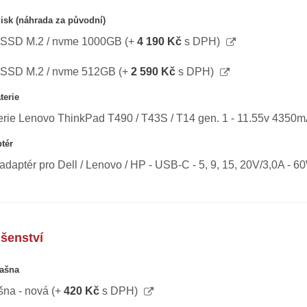
isk (náhrada za původní)
SSD M.2 / nvme 1000GB
(+
4 190 Kč
s DPH)
SSD M.2 / nvme 512GB
(+
2 590 Kč
s DPH)
terie
erie Lenovo ThinkPad T490 / T43S / T14 gen. 1 - 11.55v 4350m
tér
adaptér pro Dell / Lenovo / HP - USB-C - 5, 9, 15, 20V/3,0A - 6
ušenství
ašna
šna - nová
(+
420 Kč
s DPH)