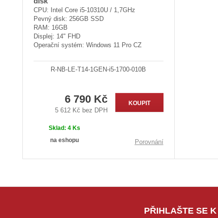
disk
CPU: Intel Core i5-10310U / 1,7GHz
Pevný disk: 256GB SSD
RAM: 16GB
Displej: 14" FHD
Operační systém: Windows 11 Pro CZ
R-NB-LE-T14-1GEN-i5-1700-010B
6 790 Kč
KOUPIT
5 612 Kč bez DPH
Sklad:
4 Ks
na eshopu
Porovnání
PŘIHLAŠTE SE K