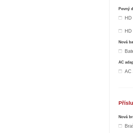
Pevný d
HD 
HD 
Nová ba
Bat
AC adap
AC 
Přísl
Nová br
Bra