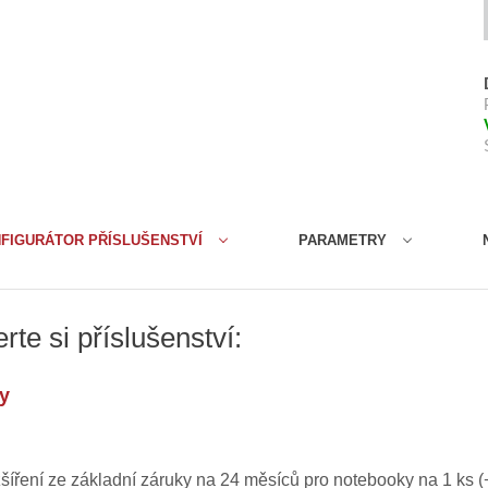
l
:
FIGURÁTOR PŘÍSLUŠENSTVÍ
PARAMETRY
i
rte si příslušenství:
/
,
y
/
/
šíření ze základní záruky na 24 měsíců pro notebooky na 1 ks
(