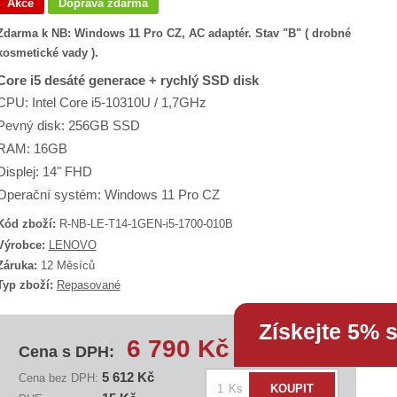
Akce
Doprava zdarma
Zdarma k NB: Windows 11 Pro CZ, AC adaptér. Stav "B" ( drobné
kosmetické vady ).
Core i5 desáté generace + rychlý SSD disk
CPU: Intel Core i5-10310U / 1,7GHz
Pevný disk: 256GB SSD
RAM: 16GB
Displej: 14" FHD
Operační systém: Windows 11 Pro CZ
Kód zboží:
R-NB-LE-T14-1GEN-i5-1700-010B
K
Výrobce:
LENOVO
ó
Záruka:
12 Měsíců
d
Typ zboží:
Repasované
d
o
d
Získejte 5% 
a
6 790 Kč
v
Cena s DPH:
a
5 612 Kč
Cena bez DPH:
Z
e
Ks
KOUPIT