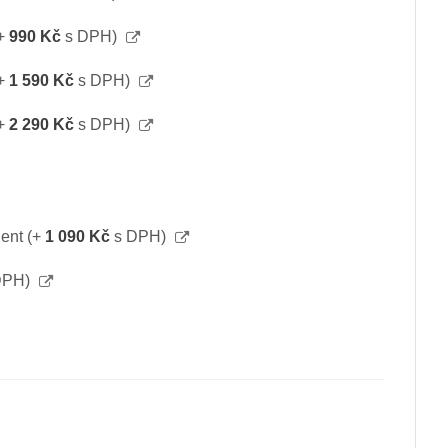
B
+
990 Kč
s DPH)
+
1 590 Kč
s DPH)
+
2 290 Kč
s DPH)
dent
(+
1 090 Kč
s DPH)
DPH)