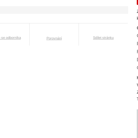
e se odborníka
Sdílet stránku
Porovnání
t