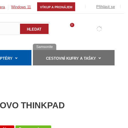
Přihlásit se
era
Windows 11
VÝKUP A PRONÁJEM
0
Samsonite
APTÉRY
CESTOVNÍ KUFRY A TAŠKY
NOVO THINKPAD