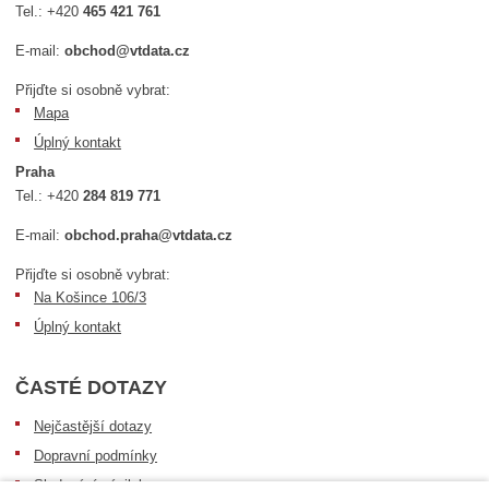
Tel.:
+420
465 421 761
E-mail:
obchod@vtdata.cz
Přijďte si osobně vybrat:
Mapa
Úplný kontakt
Praha
Tel.:
+420
284 819 771
E-mail:
obchod.praha@vtdata.cz
Přijďte si osobně vybrat:
Na Košince 106/3
Úplný kontakt
ČASTÉ DOTAZY
Nejčastější dotazy
Dopravní podmínky
Sledování zásilek