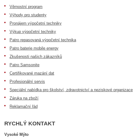
Věrnostní program
Výhody pro studenty
Pronájem výpočetní techniky
Výkup výpočetní techniky
Patro repasovaná výpočetní technika
Patro baterie mobile energy
Zkušenosti našich zákazníků
Patro Samsonite
Certifikované mazání dat
Profesionální servis
Speciální nabídka pro školství, zdravotnictví a neziskové organizace
Záruka na zboží
Reklamační řád
RYCHLÝ KONTAKT
Vysoké Mýto