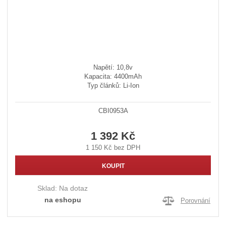
Napětí: 10,8v
Kapacita: 4400mAh
Typ článků: Li-Ion
CBI0953A
1 392 Kč
1 150 Kč bez DPH
KOUPIT
Sklad:
Na dotaz
na eshopu
Porovnání