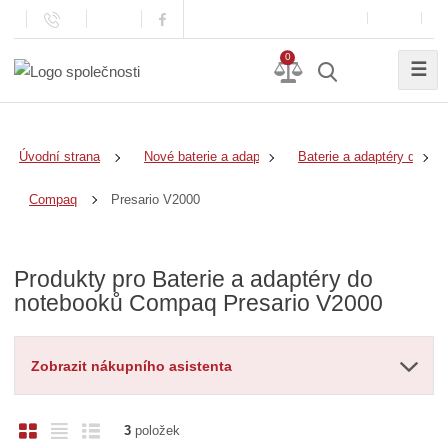
0
☰
Úvodní strana
Nové baterie a adaptéry
Baterie a adaptéry do no
Presario V2000
Compaq
Produkty pro Baterie a adaptéry do
notebooků Compaq Presario V2000
Zobrazit nákupního asistenta
O
T
Ř
3
položek