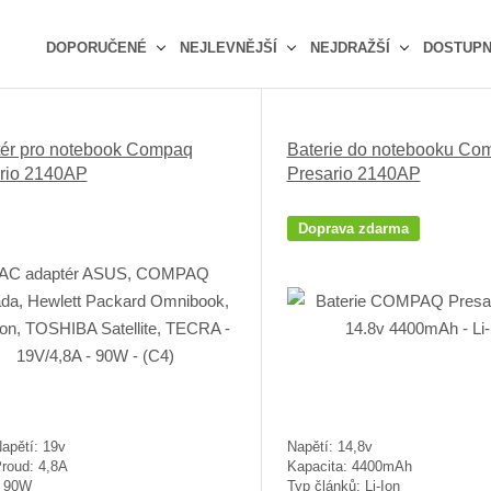
DOPORUČENÉ
NEJLEVNĚJŠÍ
NEJDRAŽŠÍ
DOSTUP
Ř
a
z
ér pro notebook Compaq
Baterie do notebooku Co
e
rio 2140AP
Presario 2140AP
n
í
p
Doprava zdarma
r
o
d
u
k
t
ů
apětí: 19v
Napětí: 14,8v
Proud: 4,8A
Kapacita: 4400mAh
: 90W
Typ článků: Li-Ion