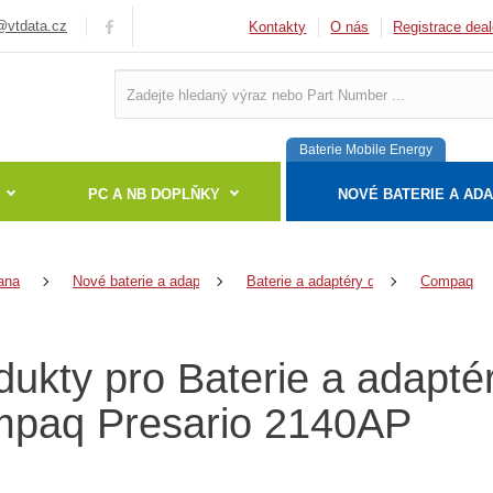
vtdata.cz
Kontakty
O nás
Registrace deal
Baterie Mobile Energy
PC A NB DOPLŇKY
NOVÉ BATERIE A AD
ana
Nové baterie a adaptéry
Baterie a adaptéry do notebooků
Compaq
dukty pro Baterie a adapté
paq Presario 2140AP