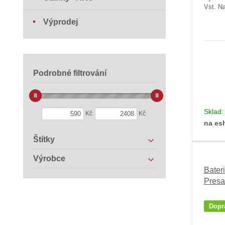
Vst. Na
Výprodej
Podrobné filtrování
Sklad
Kč
Kč
na es
Štítky
Výrobce
Bater
Presa
Dopr