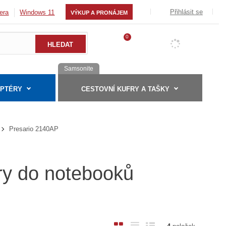
Přihlásit se
era
Windows 11
VÝKUP A PRONÁJEM
0
Samsonite
APTÉRY
CESTOVNÍ KUFRY A TAŠKY
Presario 2140AP
ry do notebooků
O
T
Ř