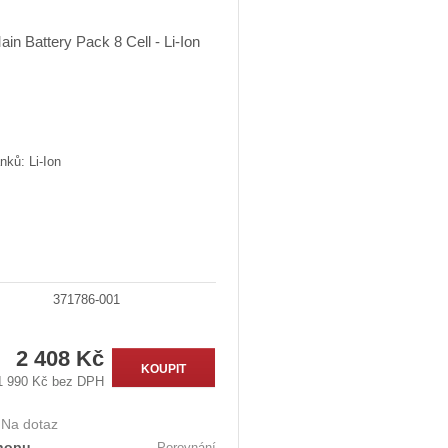
nků: Li-Ion
371786-001
2 408 Kč
KOUPIT
1 990 Kč bez DPH
:
Na dotaz
hopu
Porovnání