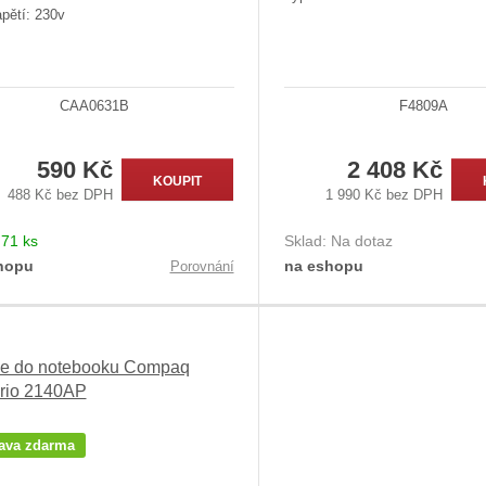
pětí: 230v
CAA0631B
F4809A
590 Kč
2 408 Kč
KOUPIT
488 Kč bez DPH
1 990 Kč bez DPH
:
71 ks
Sklad:
Na dotaz
hopu
na eshopu
Porovnání
ie do notebooku Compaq
rio 2140AP
ava zdarma