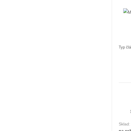
Typ člá
Sklad
na es