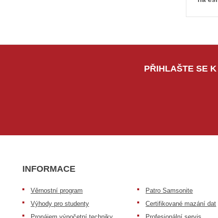
PŘIHLAŠTE SE K
INFORMACE
Věrnostní program
Patro Samsonite
Výhody pro studenty
Certifikované mazání dat
Pronájem výpočetní techniky
Profesionální servis