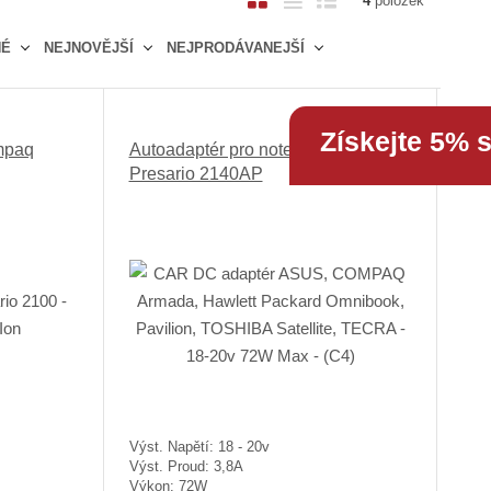
4
položek
b
a
á
NÉ
NEJNOVĚJŠÍ
NEJPRODÁVANEJŠÍ
r
b
d
á
u
k
z
l
o
k
k
v
Získejte 5% 
mpaq
Autoadaptér pro notebook Compaq
o
o
ý
Presario 2140AP
v
v
v
ý
ý
ý
v
v
p
ý
ý
i
p
p
s
i
i
s
s
Výst. Napětí: 18 - 20v
Výst. Proud: 3,8A
Výkon: 72W