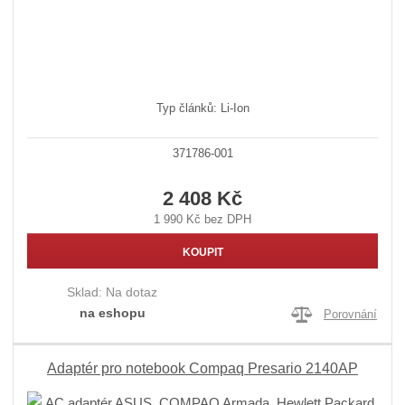
Typ článků: Li-Ion
371786-001
2 408 Kč
1 990 Kč bez DPH
KOUPIT
Sklad:
Na dotaz
na eshopu
Porovnání
Adaptér pro notebook Compaq Presario 2140AP