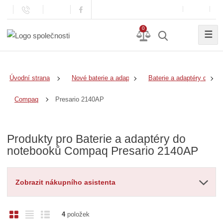
0
☰
Úvodní strana
Nové baterie a adaptéry
Baterie a adaptéry do no
Presario 2140AP
Compaq
Produkty pro Baterie a adaptéry do
notebooků Compaq Presario 2140AP
Zobrazit nákupního asistenta
O
T
Ř
4
položek