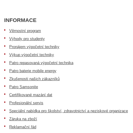
INFORMACE
Věrnostní program
Výhody pro studenty
Pronájem výpočetní techniky
Výkup výpočetní techniky
Patro repasovaná výpočetní technika
Patro baterie mobile energy
Zkušenosti našich zákazníků
Patro Samsonite
Certifikované mazání dat
Profesionální servis
Speciální nabídka pro školství, zdravotnictví a neziskové organizace
Záruka na zboží
Reklamační řád