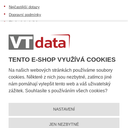
Nejčastější dotazy
Dopravní podmínky
Sledování zásilek
Postup při převzetí zásilky
Informace k dostupnosti zboží
Obecné informace
TENTO E-SHOP VYUŽÍVÁ COOKIES
Na našich webových stránkách používáme soubory
cookies. Některé z nich jsou nezbytné, zatímco jiné
nám pomáhají vylepšit tento web a váš uživatelský
zážitek. Souhlasíte s používáním všech cookies?
NASTAVENÍ
© 2026, VT DATA, a.s.
Prohlášení o přístupnosti
|
Ochrana osobních údajů
|
Mapa stránek
|
|
Nastavení cookies
JEN NEZBYTNÉ