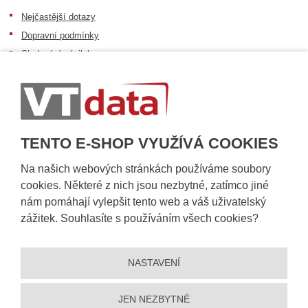
Nejčastější dotazy
Dopravní podmínky
Sledování zásilek
Postup při převzetí zásilky
Informace k dostupnosti zboží
Obecné informace
TENTO E-SHOP VYUŽÍVÁ COOKIES
Na našich webových stránkách používáme soubory
cookies. Některé z nich jsou nezbytné, zatímco jiné
nám pomáhají vylepšit tento web a váš uživatelský
zážitek. Souhlasíte s používáním všech cookies?
NASTAVENÍ
© 2026, VT DATA, a.s.
Prohlášení o přístupnosti
|
Ochrana osobních údajů
|
Mapa stránek
|
|
Nastavení cookies
JEN NEZBYTNÉ