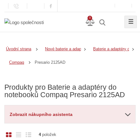
0
☰
Úvodní strana
Nové baterie a adaptéry
Baterie a adaptéry do no
Presario 2125AD
Compaq
Produkty pro Baterie a adaptéry do
notebooků Compaq Presario 2125AD
Zobrazit nákupního asistenta
O
T
Ř
4
položek