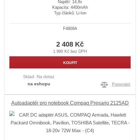
Napětí: 14,8v
Kapacita: 4400mAh
Typ článků: Li-Ion
F4809A
2 408 Kč
1 990 Kč bez DPH
KOUPIT
Sklad:
Na dotaz
na eshopu
Porovnání
Autoadaptér pro notebook Compaq Presario 2125AD