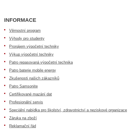
INFORMACE
Věrnostní program
Výhody pro studenty
Pronájem výpočetní techniky
Výkup výpočetní techniky
Patro repasovaná výpočetní technika
Patro baterie mobile energy
Zkušenosti našich zákazníků
Patro Samsonite
Certifikované mazání dat
Profesionální servis
Speciální nabídka pro školství, zdravotnictví a neziskové organizace
Záruka na zboží
Reklamační řád