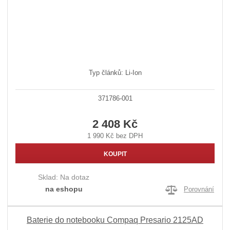
Typ článků: Li-Ion
371786-001
2 408 Kč
1 990 Kč bez DPH
KOUPIT
Sklad:
Na dotaz
na eshopu
Porovnání
Baterie do notebooku Compaq Presario 2125AD