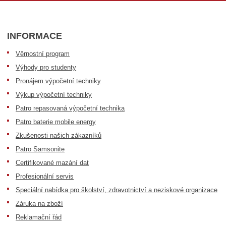
INFORMACE
Věrnostní program
Výhody pro studenty
Pronájem výpočetní techniky
Výkup výpočetní techniky
Patro repasovaná výpočetní technika
Patro baterie mobile energy
Zkušenosti našich zákazníků
Patro Samsonite
Certifikované mazání dat
Profesionální servis
Speciální nabídka pro školství, zdravotnictví a neziskové organizace
Záruka na zboží
Reklamační řád