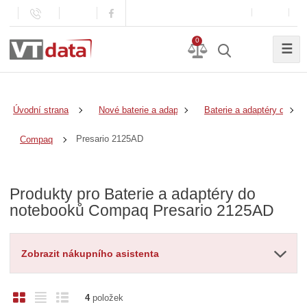
0
☰
Úvodní strana
Nové baterie a adaptéry
Baterie a adaptéry do no
Presario 2125AD
Compaq
Produkty pro Baterie a adaptéry do
notebooků Compaq Presario 2125AD
Zobrazit nákupního asistenta
O
T
Ř
4
položek