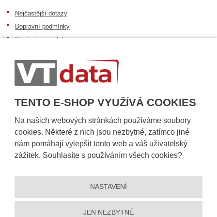
Nejčastější dotazy
Dopravní podmínky
Sledování zásilek
Postup při převzetí zásilky
Informace k dostupnosti zboží
Obecné informace
TENTO E-SHOP VYUŽÍVÁ COOKIES
Na našich webových stránkách používáme soubory
cookies. Některé z nich jsou nezbytné, zatímco jiné
nám pomáhají vylepšit tento web a váš uživatelský
zážitek. Souhlasíte s používáním všech cookies?
NASTAVENÍ
© 2026, VT DATA, a.s.
Prohlášení o přístupnosti
|
Ochrana osobních údajů
|
Mapa stránek
|
|
Nastavení cookies
JEN NEZBYTNÉ