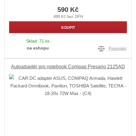
590 Kč
488 Kč bez DPH
KOUPIT
Sklad:
71 ks
na eshopu
Porovnání
Autoadaptér pro notebook Compaq Presario 2125AD