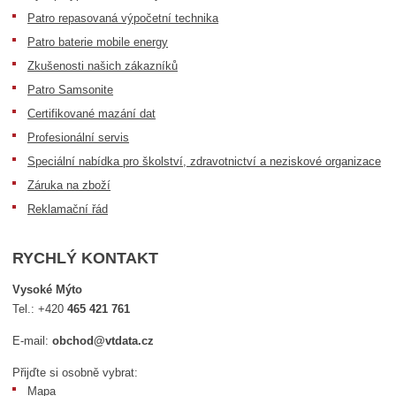
Patro repasovaná výpočetní technika
Patro baterie mobile energy
Zkušenosti našich zákazníků
Patro Samsonite
Certifikované mazání dat
Profesionální servis
Speciální nabídka pro školství, zdravotnictví a neziskové organizace
Záruka na zboží
Reklamační řád
RYCHLÝ KONTAKT
Vysoké Mýto
Tel.:
+420
465 421 761
E-mail:
obchod@vtdata.cz
Přijďte si osobně vybrat:
Mapa