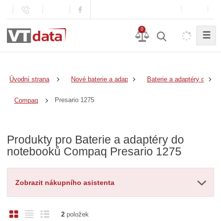
0
☰
Úvodní strana
Nové baterie a adaptéry
Baterie a adaptéry do no
Presario 1275
Compaq
Produkty pro Baterie a adaptéry do
notebooků Compaq Presario 1275
Zobrazit nákupního asistenta
O
T
Ř
2
položek