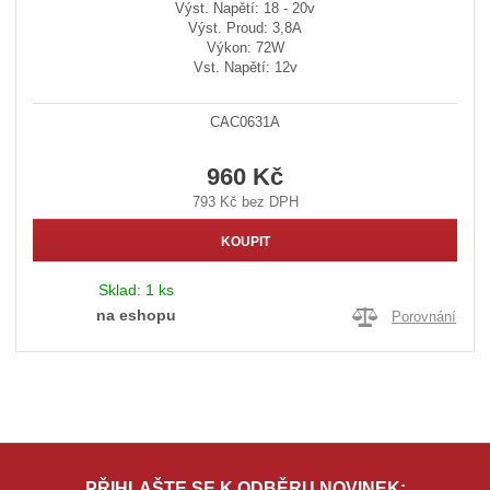
Výst. Napětí: 18 - 20v
Výst. Proud: 3,8A
Výkon: 72W
Vst. Napětí: 12v
CAC0631A
960 Kč
793 Kč bez DPH
KOUPIT
Sklad:
1 ks
na eshopu
Porovnání
PŘIHLAŠTE SE K ODBĚRU NOVINEK: