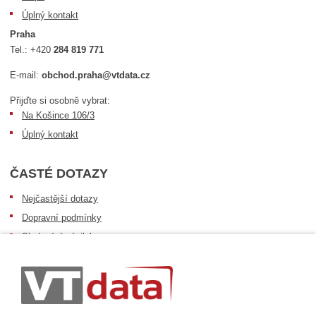
Úplný kontakt
Praha
Tel.:
+420
284 819 771
E-mail:
obchod.praha@vtdata.cz
Přijďte si osobně vybrat:
Na Košince 106/3
Úplný kontakt
ČASTÉ DOTAZY
Nejčastější dotazy
Dopravní podmínky
Sledování zásilek
Postup při převzetí zásilky
Informace k dostupnosti zboží
Obecné informace