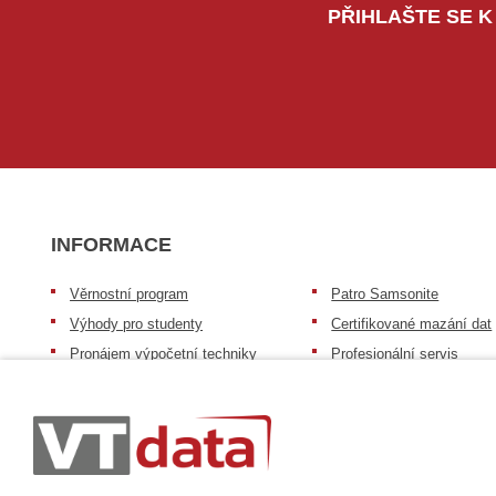
PŘIHLAŠTE SE K
INFORMACE
Věrnostní program
Patro Samsonite
Výhody pro studenty
Certifikované mazání dat
Pronájem výpočetní techniky
Profesionální servis
Výkup výpočetní techniky
Speciální nabídka pro ško
zdravotnictví a neziskov
Patro repasovaná výpočetní
organizace
technika
Záruka na zboží
Patro baterie mobile energy
Reklamační řád