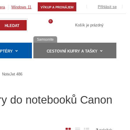
Přihlásit se
era
Windows 11
VÝKUP A PRONÁJEM
0
Košík je prázdný
Samsonite
APTÉRY
CESTOVNÍ KUFRY A TAŠKY
NoteJet 486
éry do notebooků Canon
O
T
Ř