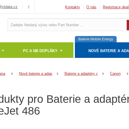
vtdata.cz
Kontakty
O nás
Registrace deal
Baterie Mobile Energy
PC A NB DOPLŇKY
NOVÉ BATERIE A AD
ana
Nové baterie a adaptéry
Baterie a adaptéry do notebooků
Canon
dukty pro Baterie a adapt
eJet 486