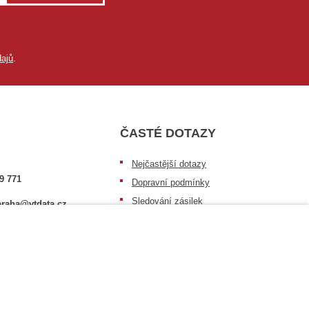
ajů
.
ČASTÉ DOTAZY
Nejčastější dotazy
9 771
Dopravní podmínky
Sledování zásilek
raha@vtdata.cz
Postup při převzetí zásilky
 vybrat:
Informace k dostupnosti zboží
6/3
Obecné informace