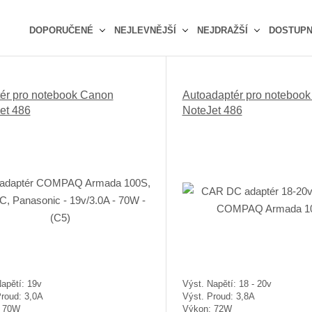
DOPORUČENÉ
NEJLEVNĚJŠÍ
NEJDRAŽŠÍ
DOSTUP
Ř
a
z
ér pro notebook Canon
Autoadaptér pro noteboo
e
et 486
NoteJet 486
n
í
p
r
o
d
u
k
t
ů
apětí: 19v
Výst. Napětí: 18 - 20v
Proud: 3,0A
Výst. Proud: 3,8A
: 70W
Výkon: 72W