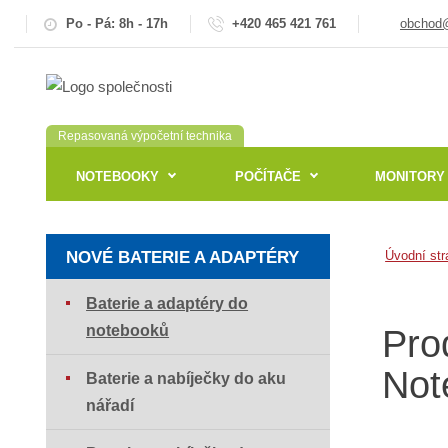
Po - Pá: 8h - 17h
+420 465 421 761
obchod@
Repasovaná výpočetní technika
NOTEBOOKY
POČÍTAČE
MONITORY
NOVÉ BATERIE A ADAPTÉRY
Úvodní str
Baterie a adaptéry do
notebooků
Pro
Not
Baterie a nabíječky do aku
nářadí