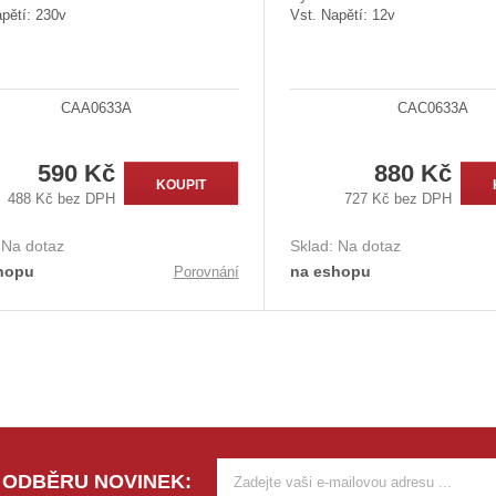
pětí: 230v
Vst. Napětí: 12v
CAA0633A
CAC0633A
590 Kč
880 Kč
KOUPIT
488 Kč bez DPH
727 Kč bez DPH
:
Na dotaz
Sklad:
Na dotaz
hopu
na eshopu
Porovnání
 ODBĚRU NOVINEK: