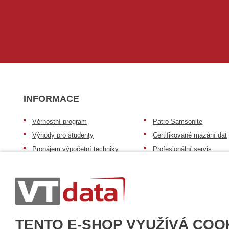
INFORMACE
Věrnostní program
Patro Samsonite
Výhody pro studenty
Certifikované mazání dat
Pronájem výpočetní techniky
Profesionální servis
Výkup výpočetní techniky
Speciální nabídka pro ško
zdravotnictví a neziskov
Patro repasovaná výpočetní
organizace
technika
Záruka na zboží
Patro baterie mobile energy
Reklamační řád
Zkušenosti našich zákazníků
TENTO E-SHOP VYUŽÍVÁ COO