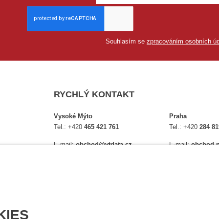
Souhlasím se
zpracováním osobních úd
RYCHLÝ KONTAKT
Vysoké Mýto
Praha
Tel.:
+420
465 421 761
Tel.:
+420
284 81
E-mail:
obchod@vtdata.cz
E-mail:
obchod.p
lství,
Přijďte si osobně vybrat:
Přijďte si osobně
é
Mapa
Na Košince 10
Úplný kontakt
Úplný kontakt
KIES