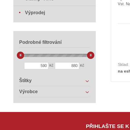
Vst. Na
Výprodej
Podrobné filtrování
Sklad
Kč
Kč
na es
Štítky
Výrobce
PŘIHLAŠTE SE K