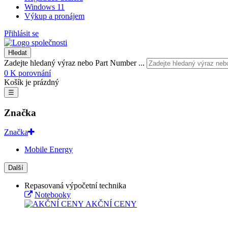
Windows 11
Výkup a pronájem
Přihlásit se
Hledat
Zadejte hledaný výraz nebo Part Number ...
0
K porovnání
Košík je prázdný
☰
Značka
Značka
Mobile Energy
Další
Repasovaná výpočetní technika
Notebooky
AKČNÍ CENY