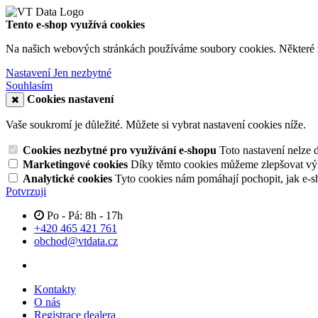
Tento e-shop využívá cookies
Na našich webových stránkách používáme soubory cookies. Některé z n
Nastavení
Jen nezbytné
Souhlasím
Cookies nastavení
Vaše soukromí je důležité. Můžete si vybrat nastavení cookies níže.
Cookies nezbytné pro využívání e-shopu
Toto nastavení nelze 
Marketingové cookies
Díky těmto cookies můžeme zlepšovat výko
Analytické cookies
Tyto cookies nám pomáhají pochopit, jak e-s
Potvrzuji
Po - Pá: 8h - 17h
+420 465 421 761
obchod@vtdata.cz
Kontakty
O nás
Registrace dealera