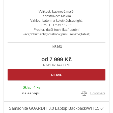
Velikost: kabinové;malé;
Konstrukce: Měkká
Vzhled: batoh;na kolečkách;upright;
Pro LCD max.: 17,3"
Prostor: další technika / osobní
věci;dokumenty;notebook;příslušenství;tablet;
148163
od
7 999 Kč
6 611 Kč bez DPH
DETAIL
Sklad:
4 ks
na eshopu
Porovnání
Samsonite GUARDIT 3.0 Laptop Backpack/WH 15.6"