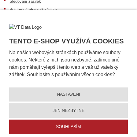
Sledování zásilek
Postup při převzetí zásilky
Informace k dostupnosti zboží
Obecné informace
TENTO E-SHOP VYUŽÍVÁ COOKIES
Na našich webových stránkách používáme soubory
cookies. Některé z nich jsou nezbytné, zatímco jiné
nám pomáhají vylepšit tento web a váš uživatelský
zážitek. Souhlasíte s používáním všech cookies?
NASTAVENÍ
© 2026, VT DATA, a.s.
Prohlášení o přístupnosti
|
Ochrana osobních údajů
|
Mapa stránek
|
|
Nastavení cookies
JEN NEZBYTNÉ
Vytvořila
eBRÁNA
SOUHLASÍM
5% slevu