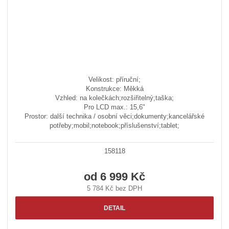
Velikost: příruční;
Konstrukce: Měkká
Vzhled: na kolečkách;rozšiřitelný;taška;
Pro LCD max.: 15,6"
Prostor: další technika / osobní věci;dokumenty;kancelářské
potřeby;mobil;notebook;příslušenství;tablet;
158118
od
6 999 Kč
5 784 Kč bez DPH
DETAIL