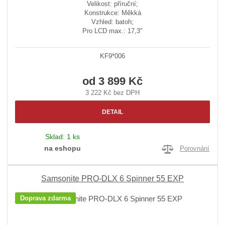
Velikost: příruční;
Konstrukce: Měkká
Vzhled: batoh;
Pro LCD max.: 17,3"
KF9*006
od
3 899 Kč
3 222 Kč bez DPH
DETAIL
Sklad:
1 ks
na eshopu
Porovnání
Samsonite PRO-DLX 6 Spinner 55 EXP
Doprava zdarma