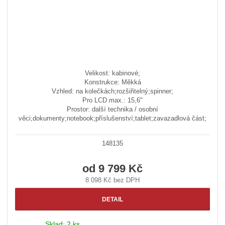
Velikost: kabinové;
Konstrukce: Měkká
Vzhled: na kolečkách;rozšiřitelný;spinner;
Pro LCD max.: 15,6"
Prostor: další technika / osobní
věci;dokumenty;notebook;příslušenství;tablet;zavazadlová část;
148135
od
9 799 Kč
8 098 Kč bez DPH
DETAIL
Sklad:
2 ks