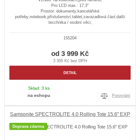
Pro LCD max.: 17,3"
Prostor: dokumenty;kancelářské
potřeby;notebook;příslušenství;tablet;zavazadlová část;další
tecchnika / osobní věci;
155204
od
3 999 Kč
3 305 Kč bez DPH
DETAIL
Sklad:
3 ks
na eshopu
Porovnání
Samsonite SPECTROLITE 4.0 Rolling Tote 15.6” EXP
Doprava zdarma