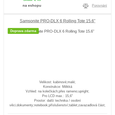
na eshopu
Porovnání
Samsonite PRO-DLX 6 Rolling Tote 15.6"
Doprava zdarma
Velikost: kabinové;malé;
Konstrukce: Měkká
Vzhled: na kolečkách;přes rameno;upright;
Pro LCD max.: 15,6"
Prostor: další technika / osobní
věci;dokumenty;notebook;příslušenství;tablet;zavazadlová část;