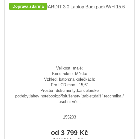
Doprava zdarma
Velikost: malé;
Konstrukce: Měkká
Vzhled: batoh;na kolečkách;
Pro LCD max.: 15,6"
Prostor: dokumenty;kancelářské
potřeby;láhev;notebook;příslušenství;tablet;další tecchnika /
osobní věci;
155203
od
3 799 Kč