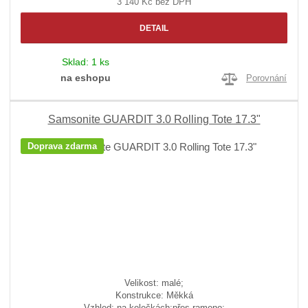
3 140 Kč bez DPH
DETAIL
Sklad:
1 ks
na eshopu
Porovnání
Samsonite GUARDIT 3.0 Rolling Tote 17.3"
Doprava zdarma
Velikost: malé;
Konstrukce: Měkká
Vzhled: na kolečkách;přes rameno;