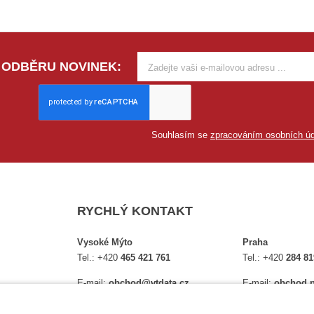
 ODBĚRU NOVINEK:
Souhlasím se
zpracováním osobních úd
RYCHLÝ KONTAKT
Vysoké Mýto
Praha
Tel.:
+420
465 421 761
Tel.:
+420
284 81
E-mail:
obchod@vtdata.cz
E-mail:
obchod.p
lství,
Přijďte si osobně vybrat:
Přijďte si osobně