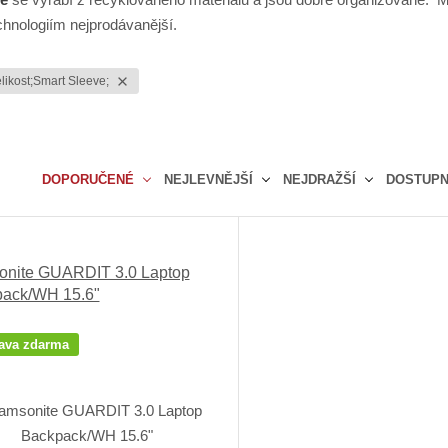
hnologiím nejprodávanější.
elikost;Smart Sleeve;
DOPORUČENÉ
NEJLEVNĚJŠÍ
NEJDRAŽŠÍ
DOSTUP
Ř
a
z
nite GUARDIT 3.0 Laptop
e
ack/WH 15.6"
n
í
p
ava zdarma
r
o
d
u