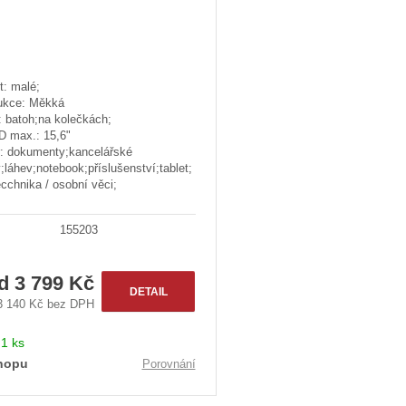
k
t
ů
t: malé;
ukce: Měkká
: batoh;na kolečkách;
D max.: 15,6"
r: dokumenty;kancelářské
;láhev;notebook;příslušenství;tablet;
ecchnika / osobní věci;
155203
od
3 799 Kč
DETAIL
3 140 Kč bez DPH
:
1 ks
hopu
Porovnání