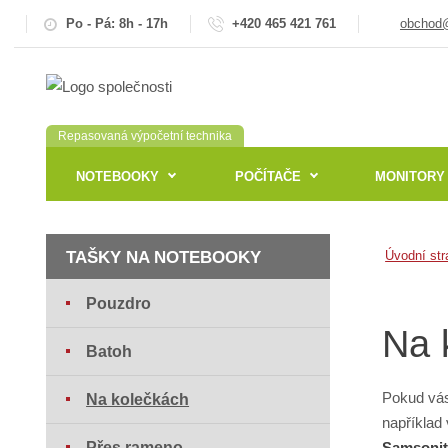
Po - Pá: 8h - 17h
+420 465 421 761
obchod@
Repasovaná výpočetní technika
NOTEBOOKY
POČÍTAČE
MONITORY
TAŠKY NA NOTEBOOKY
Úvodní str
Pouzdro
Na 
Batoh
Pokud vás 
Na kolečkách
například 
Přes rameno
Samsonit