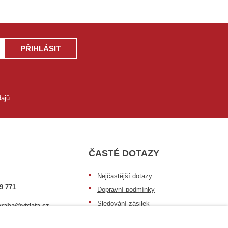
PŘIHLÁSIT
ajů
.
ČASTÉ DOTAZY
Nejčastější dotazy
9 771
Dopravní podmínky
Sledování zásilek
raha@vtdata.cz
Postup při převzetí zásilky
 vybrat: