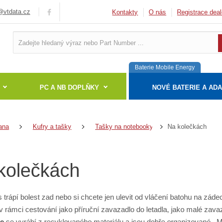
vtdata.cz
Kontakty
O nás
Registrace deal
Baterie Mobile Energy
PC A NB DOPLŇKY
NOVÉ BATERIE A AD
Na kolečkách
ana
Kufry a tašky
Tašky na notebooky
kolečkách
trápí bolest zad nebo si chcete jen ulevit od vláčení batohu na záde
v rámci cestování jako příruční zavazadlo do letadla, jako malé zavaz
e
se vyrábí z recyklovaného materiálu a jsou dobře organizované.