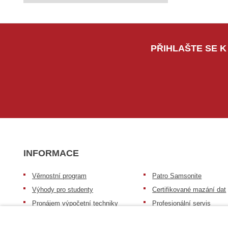
PŘIHLAŠTE SE K
INFORMACE
Věrnostní program
Patro Samsonite
Výhody pro studenty
Certifikované mazání dat
Pronájem výpočetní techniky
Profesionální servis
Výkup výpočetní techniky
Speciální nabídka pro ško