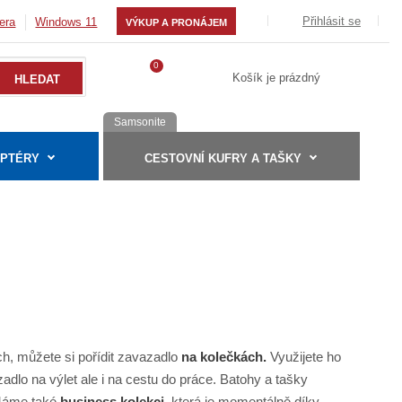
Přihlásit se
era
Windows 11
VÝKUP A PRONÁJEM
0
Košík je prázdný
Samsonite
APTÉRY
CESTOVNÍ KUFRY A TAŠKY
ch, můžete si pořídit zavazadlo
na kolečkách.
Využijete ho
adlo na výlet ale i na cestu do práce. Batohy a tašky
 Máme také
business kolekci,
která je momentálně díky