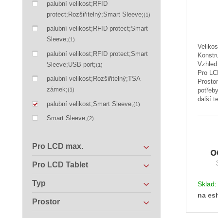
palubní velikost;RFID
protect;Rozšiřitelný;Smart Sleeve;
(1)
palubní velikost;RFID protect;Smart
Sleeve;
(1)
Velikos
palubní velikost;RFID protect;Smart
Konstr
Vzhled
Sleeve;USB port;
(1)
Pro LC
palubní velikost;Rozšiřitelný;TSA
Prosto
zámek;
potřeby
(1)
další t
palubní velikost;Smart Sleeve;
(1)
Smart Sleeve;
(2)
Pro LCD max.
Pro LCD Tablet
Typ
Sklad
na es
Prostor