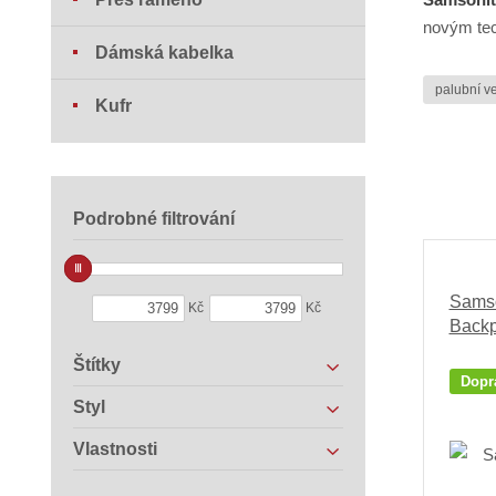
novým tec
Dámská kabelka
palubní v
Kufr
Podrobné filtrování
Samso
Kč
Kč
Backp
Štítky
Dopr
Styl
Vlastnosti