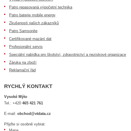
Patro repasovaná výpočetní technika
Patro baterie mobile energy
Zkušenosti našich zákazníků
Patro Samsonite
Certifikované mazání dat
Profesionální servis
Speciální nabídka pro školství, zdravotnictví a neziskové organizace
Záruka na zboží
Reklamační řád
RYCHLÝ KONTAKT
Vysoké Mýto
Tel.:
+420
465 421 761
E-mail:
obchod@vtdata.cz
Přijďte si osobně vybrat:
Mapa