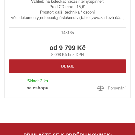
Vzhled: na kolečkách;rozšiřitelný;spinner;
Pro LCD max.: 15,6"
Prostor: další technika / osobní
věci;dokumenty;notebook;příslušenství;tablet;zavazadlová část;
148135
od
9 799 Kč
8 098 Kč bez DPH
DETAIL
Sklad:
2 ks
na eshopu
Porovnání