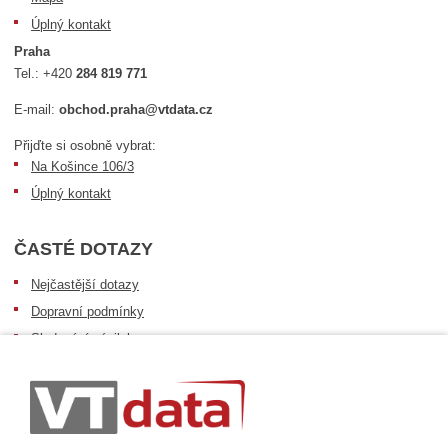
Úplný kontakt
Praha
Tel.:
+420
284 819 771
E-mail:
obchod.praha@vtdata.cz
Přijďte si osobně vybrat:
Na Košince 106/3
Úplný kontakt
ČASTÉ DOTAZY
Nejčastější dotazy
Dopravní podmínky
Sledování zásilek
Postup při převzetí zásilky
Informace k dostupnosti zboží
Obecné informace