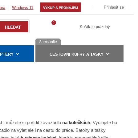
Přihlásit se
era
Windows 11
VÝKUP A PRONÁJEM
0
Košík je prázdný
Samsonite
APTÉRY
CESTOVNÍ KUFRY A TAŠKY
ch, můžete si pořídit zavazadlo
na kolečkách.
Využijete ho
adlo na výlet ale i na cestu do práce. Batohy a tašky
 Máme také
business kolekci,
která je momentálně díky