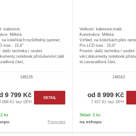
k
t
ů
t: kabinové;
Velikost: kabinové;malé;
ukce: Měkká
Konstrukce: Měkká
 na kolečkách;rozšiřitelný;spinner;
Vzhled: na kolečkách;přes rame
D max.: 15,6"
Pro LCD max.: 15,6"
: další technika / osobní
Prostor: další technika / osobní
kumenty;notebook;příslušenství;tabl
věci;dokumenty;notebook;příslu
zadlová část;
et;zavazadlová část;
148135
148162
od
9 799 Kč
od
8 999 Kč
DETAIL
8 098 Kč bez DPH
7 437 Kč bez DPH
:
2 ks
Sklad:
2 ks
hopu
na eshopu
Porovnání