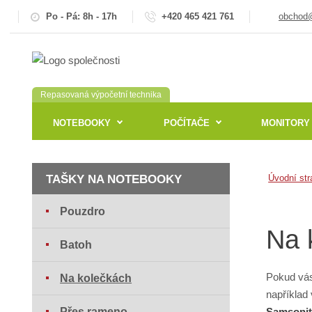
Po - Pá: 8h - 17h
+420 465 421 761
obchod@
Repasovaná výpočetní technika
NOTEBOOKY
POČÍTAČE
MONITORY
TAŠKY NA NOTEBOOKY
Úvodní str
Pouzdro
Na 
Batoh
Pokud vás 
Na kolečkách
například 
Přes rameno
Samsonit