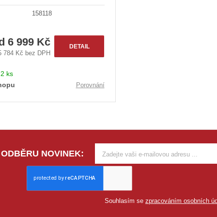
158118
od
6 999 Kč
DETAIL
5 784 Kč bez DPH
:
2 ks
hopu
Porovnání
 ODBĚRU NOVINEK:
Souhlasím se
zpracováním osobních úd