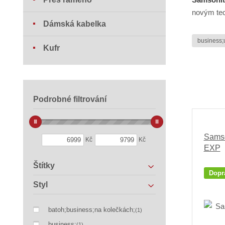
novým tec
Dámská kabelka
business;
Kufr
Podrobné filtrování
Samso
Kč
Kč
EXP
Štítky
Dopr
Styl
batoh;business;na kolečkách;
(1)
business;
(1)