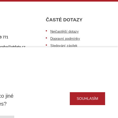
ČASTÉ DOTAZY
Nejčastější dotazy
9 771
Dopravní podmínky
Sledování zásilek
raha@vtdata.cz
Postup při převzetí zásilky
 vybrat:
Informace k dostupnosti zboží
6/3
Obecné informace
o jiné
SOUHLASÍM
es?