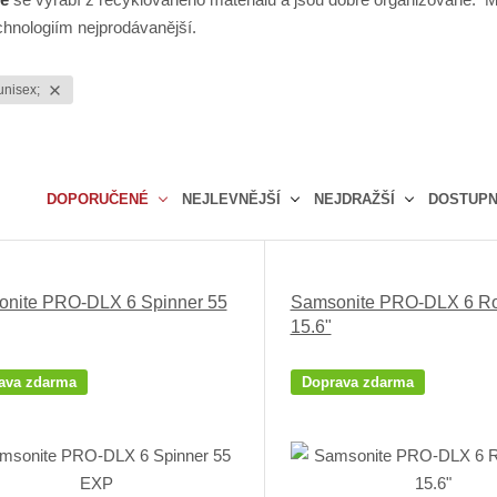
hnologiím nejprodávanější.
unisex;
DOPORUČENÉ
NEJLEVNĚJŠÍ
NEJDRAŽŠÍ
DOSTUP
Ř
a
z
nite PRO-DLX 6 Spinner 55
Samsonite PRO-DLX 6 Rol
e
15.6"
n
í
p
ava zdarma
Doprava zdarma
r
o
d
u