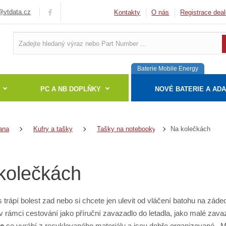
vtdata.cz
Kontakty
O nás
Registrace deal
Baterie Mobile Energy
PC A NB DOPLŇKY
NOVÉ BATERIE A AD
Na kolečkách
ana
Kufry a tašky
Tašky na notebooky
kolečkách
trápí bolest zad nebo si chcete jen ulevit od vláčení batohu na záde
v rámci cestování jako příruční zavazadlo do letadla, jako malé zavaz
e
se vyrábí z recyklovaného materiálu a jsou dobře organizované.