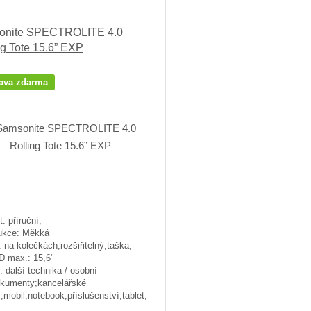
onite SPECTROLITE 4.0
ng Tote 15.6” EXP
ava zdarma
t: příruční;
ukce: Měkká
 na kolečkách;rozšiřitelný;taška;
D max.: 15,6"
: další technika / osobní
okumenty;kancelářské
;mobil;notebook;příslušenství;tablet;