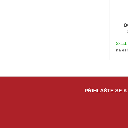
Sklad
na es
PŘIHLAŠTE SE K