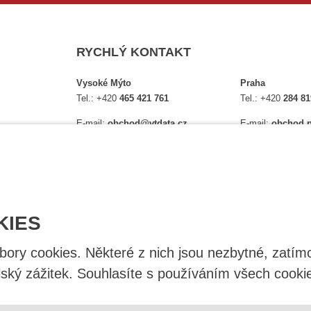
RYCHLÝ KONTAKT
Vysoké Mýto
Praha
Tel.:
+420
465 421 761
Tel.:
+420
284 81
E-mail:
obchod@vtdata.cz
E-mail:
obchod.p
lství,
Přijďte si osobně vybrat:
Přijďte si osobně
é
Mapa
Na Košince 10
Úplný kontakt
Úplný kontakt
KIES
ry cookies. Některé z nich jsou nezbytné, zatímc
lský zážitek. Souhlasíte s používáním všech cooki