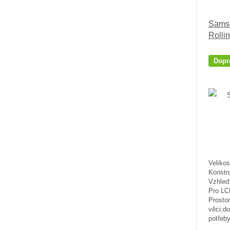
Sams
Rolli
Dopr
Velikos
Konstr
Vzhled:
Pro LC
Prostor
věci;d
potřeby