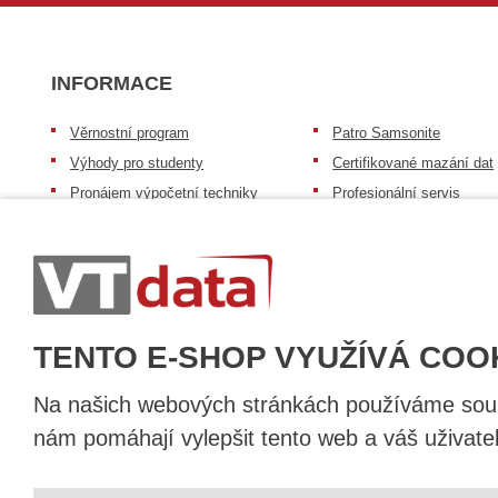
INFORMACE
Věrnostní program
Patro Samsonite
Výhody pro studenty
Certifikované mazání dat
Pronájem výpočetní techniky
Profesionální servis
Výkup výpočetní techniky
Speciální nabídka pro ško
zdravotnictví a neziskov
Patro repasovaná výpočetní
organizace
technika
Záruka na zboží
Patro baterie mobile energy
Reklamační řád
Zkušenosti našich zákazníků
TENTO E-SHOP VYUŽÍVÁ COO
Na našich webových stránkách používáme soubo
nám pomáhají vylepšit tento web a váš uživate