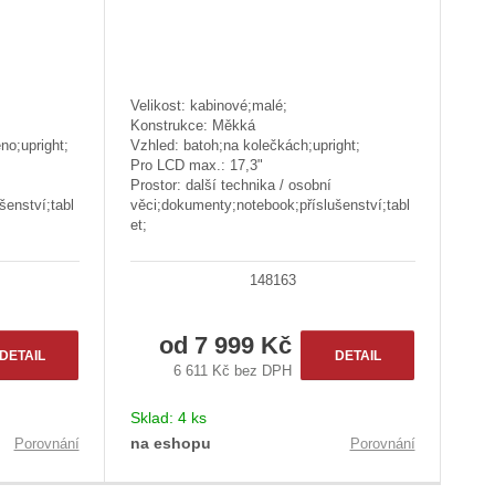
s
s
Velikost: kabinové;malé;
Konstrukce: Měkká
no;upright;
Vzhled: batoh;na kolečkách;upright;
Pro LCD max.: 17,3"
Prostor: další technika / osobní
šenství;tabl
věci;dokumenty;notebook;příslušenství;tabl
et;
148163
od
7 999 Kč
DETAIL
DETAIL
6 611 Kč bez DPH
Sklad:
4 ks
na eshopu
Porovnání
Porovnání