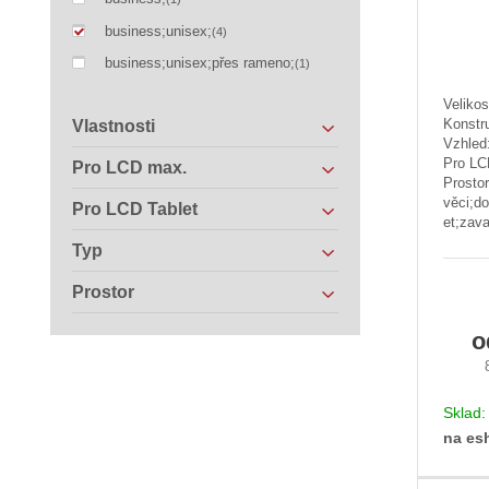
business;unisex;
(4)
business;unisex;přes rameno;
(1)
Velikos
Konstr
Vlastnosti
Vzhled:
Pro LC
Pro LCD max.
Prostor
věci;do
Pro LCD Tablet
et;zava
Typ
Prostor
Sklad
na es