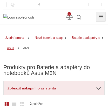
0
☰
Úvodní strana
Nové baterie a adaptéry
Baterie a adaptéry do no
M6N
Asus
Produkty pro Baterie a adaptéry do
notebooků Asus M6N
Zobrazit nákupního asistenta
O
T
Ř
2
položek