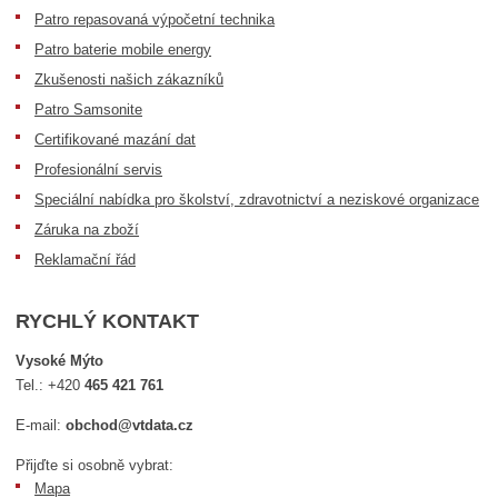
Patro repasovaná výpočetní technika
Patro baterie mobile energy
Zkušenosti našich zákazníků
Patro Samsonite
Certifikované mazání dat
Profesionální servis
Speciální nabídka pro školství, zdravotnictví a neziskové organizace
Záruka na zboží
Reklamační řád
RYCHLÝ KONTAKT
Vysoké Mýto
Tel.:
+420
465 421 761
E-mail:
obchod@vtdata.cz
Přijďte si osobně vybrat:
Mapa