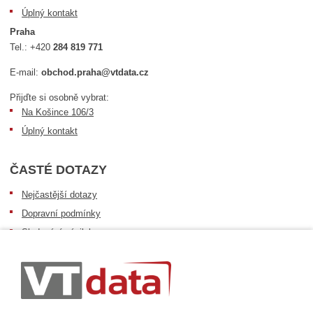
Úplný kontakt
Praha
Tel.:
+420
284 819 771
E-mail:
obchod.praha@vtdata.cz
Přijďte si osobně vybrat:
Na Košince 106/3
Úplný kontakt
ČASTÉ DOTAZY
Nejčastější dotazy
Dopravní podmínky
Sledování zásilek
Postup při převzetí zásilky
Informace k dostupnosti zboží
Obecné informace