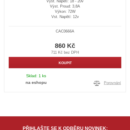
Výst. Napětí: 18 - 20v
Výst. Proud: 3,8A
Výkon: 72W
Vst. Napětí: 12v
CAC0666A
860 Kč
711 Kč bez DPH
KOUPIT
Sklad:
1 ks
na eshopu
Porovnání
PŘIHLAŠTE SE K ODBĚRU NOVINEK: