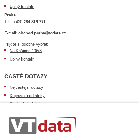
Úplný kontakt
Praha
Tel.:
+420
284 819 771
E-mail:
obchod.praha@vtdata.cz
Přijďte si osobně vybrat:
Na Košince 106/3
Úplný kontakt
ČASTÉ DOTAZY
Nejčastější dotazy
Dopravní podmínky
Sledování zásilek
Postup při převzetí zásilky
Informace k dostupnosti zboží
Obecné informace