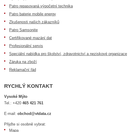
Patro repasovaná výpočetní technika
Patro baterie mobile energy
Zkušenosti našich zákazníků
Patro Samsonite
Certifikované mazání dat
Profesionální servis
Speciální nabídka pro školství, zdravotnictví a neziskové organizace
Záruka na zboží
Reklamační řád
RYCHLÝ KONTAKT
Vysoké Mýto
Tel.:
+420
465 421 761
E-mail:
obchod@vtdata.cz
Přijďte si osobně vybrat:
Mapa