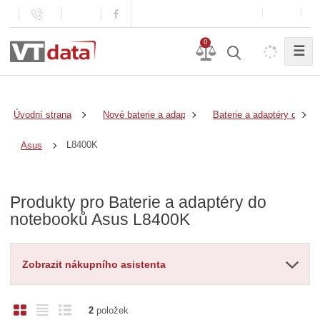
0
☰
Úvodní strana
Nové baterie a adaptéry
Baterie a adaptéry do no
L8400K
Asus
Produkty pro Baterie a adaptéry do
notebooků Asus L8400K
Zobrazit nákupního asistenta
O
T
Ř
2
položek