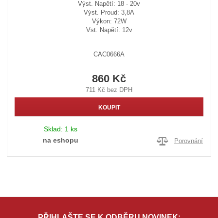
Výst. Napětí: 18 - 20v
Výst. Proud: 3,8A
Výkon: 72W
Vst. Napětí: 12v
CAC0666A
860 Kč
711 Kč bez DPH
KOUPIT
Sklad:
1 ks
na eshopu
Porovnání
PŘIHLAŠTE SE K ODBĚRU NOVINEK: