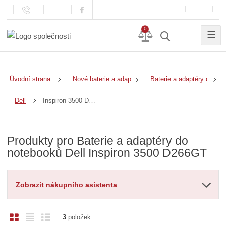
0
☰
Úvodní strana
Nové baterie a adaptéry
Baterie a adaptéry do no
Inspiron 3500 D266GT
Dell
Produkty pro Baterie a adaptéry do
notebooků Dell Inspiron 3500 D266GT
Zobrazit nákupního asistenta
O
T
Ř
3
položek