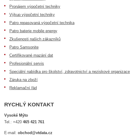
Pronájem výpočetní techniky
Výkup výpočetní techniky
Patro repasovaná výpočetní technika
Patro baterie mobile energy
Zkušenosti našich zákazníků
Patro Samsonite
Certifikované mazání dat
Profesionální servis
Speciální nabídka pro školství, zdravotnictví a neziskové organizace
Záruka na zboží
Reklamační řád
RYCHLÝ KONTAKT
Vysoké Mýto
Tel.:
+420
465 421 761
E-mail:
obchod@vtdata.cz