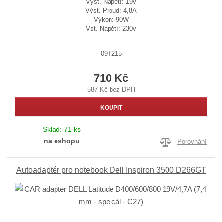
Výst. Napětí: 19v
Výst. Proud: 4,8A
Výkon: 90W
Vst. Napětí: 230v
09T215
710 Kč
587 Kč bez DPH
KOUPIT
Sklad:
71 ks
na eshopu
Porovnání
Autoadaptér pro notebook Dell Inspiron 3500 D266GT