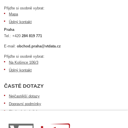
Přijďte si osobně vybrat:
Mapa
Úplný kontakt
Praha
Tel.:
+420
284 819 771
E-mail:
obchod.praha@vtdata.cz
Přijďte si osobně vybrat:
Na Košince 106/3
Úplný kontakt
ČASTÉ DOTAZY
Nejčastější dotazy
Dopravní podmínky
Sledování zásilek
Postup při převzetí zásilky
Informace k dostupnosti zboží