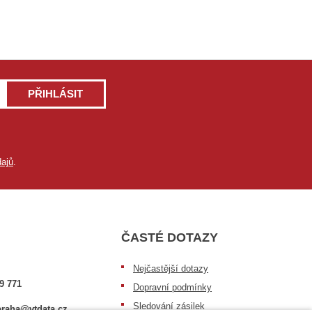
PŘIHLÁSIT
ajů
.
ČASTÉ DOTAZY
Nejčastější dotazy
9 771
Dopravní podmínky
Sledování zásilek
raha@vtdata.cz