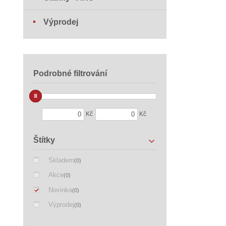
Výprodej
Podrobné filtrování
Kč
Kč
Štítky
Skladem
(0)
Akce
(0)
Novinka
(0)
Výprodej
(0)