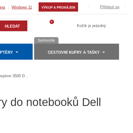
Přihlásit se
era
Windows 11
VÝKUP A PRONÁJEM
0
Košík je prázdný
Samsonite
APTÉRY
CESTOVNÍ KUFRY A TAŠKY
Inspiron 3500 D266GT
ry do notebooků Dell