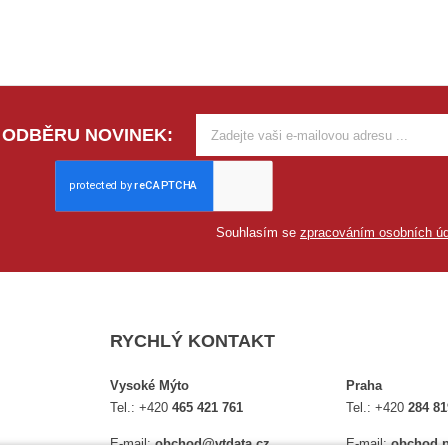
 ODBĚRU NOVINEK:
Souhlasím se
zpracováním osobních úd
RYCHLÝ KONTAKT
Vysoké Mýto
Praha
Tel.:
+420
465 421 761
Tel.:
+420
284 81
E-mail:
obchod@vtdata.cz
E-mail:
obchod.p