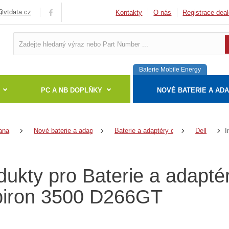
vtdata.cz
Kontakty
O nás
Registrace deal
Baterie Mobile Energy
PC A NB DOPLŇKY
NOVÉ BATERIE A AD
ana
Nové baterie a adaptéry
Baterie a adaptéry do notebooků
Dell
dukty pro Baterie a adapté
piron 3500 D266GT