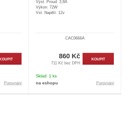
Výst. Proud: 3,8A
Výkon: 72W
Vst. Napětí: 12v
CAC0666A
860 Kč
KOUPIT
KOUPIT
711 Kč bez DPH
Sklad:
1 ks
na eshopu
Porovnání
Porovnání