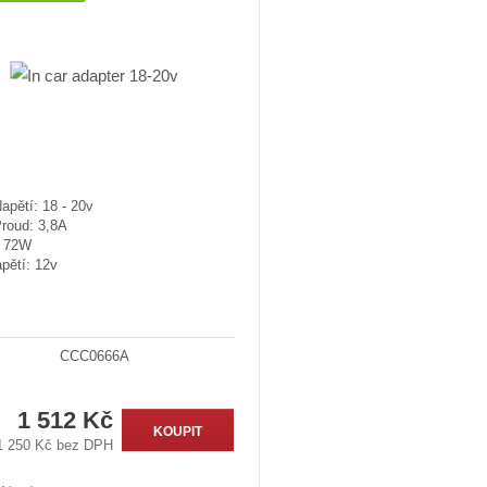
apětí: 18 - 20v
Proud: 3,8A
: 72W
pětí: 12v
CCC0666A
1 512 Kč
KOUPIT
1 250 Kč bez DPH