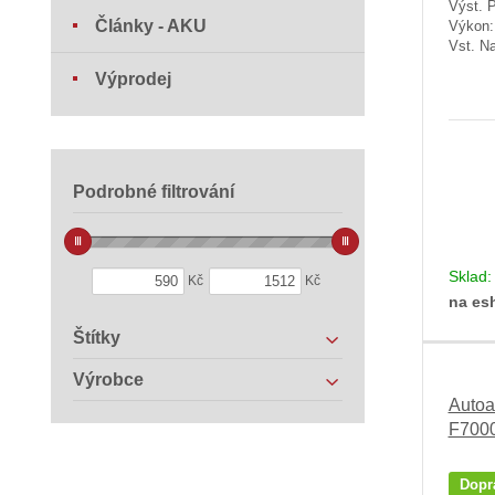
Výst. 
Články - AKU
Výkon
Vst. Na
Výprodej
Podrobné filtrování
Sklad
Kč
Kč
na es
Štítky
Výrobce
Autoa
F700
Dopr