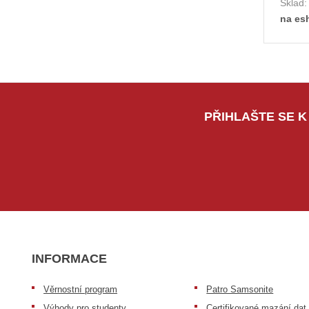
Sklad
na es
PŘIHLAŠTE SE K
INFORMACE
Věrnostní program
Patro Samsonite
Výhody pro studenty
Certifikované mazání dat