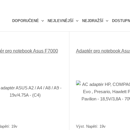
DOPORUČENÉ
NEJLEVNĚJŠÍ
NEJDRAŽŠÍ
DOSTUP
Ř
a
z
e
ér pro notebook Asus F7000
Adaptér pro notebook As
n
í
p
r
o
d
u
k
t
ů
apětí: 19v
Výst. Napětí: 19v