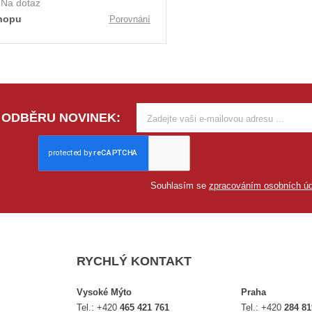
:
Na dotaz
hopu
Porovnání
 ODBĚRU NOVINEK:
Souhlasím se
zpracováním osobních úd
RYCHLÝ KONTAKT
Vysoké Mýto
Praha
Tel.:
+420
465 421 761
Tel.:
+420
284 81