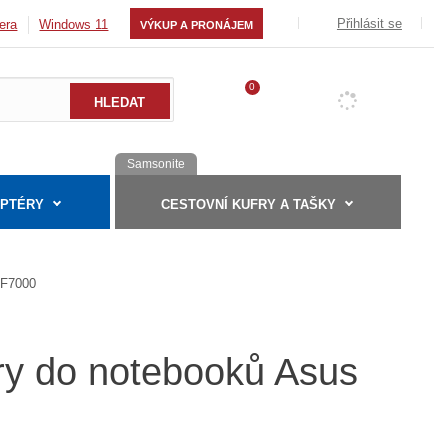
Přihlásit se
era
Windows 11
VÝKUP A PRONÁJEM
0
Samsonite
APTÉRY
CESTOVNÍ KUFRY A TAŠKY
F7000
éry do notebooků Asus