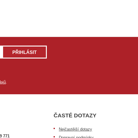
PŘIHLÁSIT
ajů
.
ČASTÉ DOTAZY
Nejčastější dotazy
9 771
Dopravní podmínky