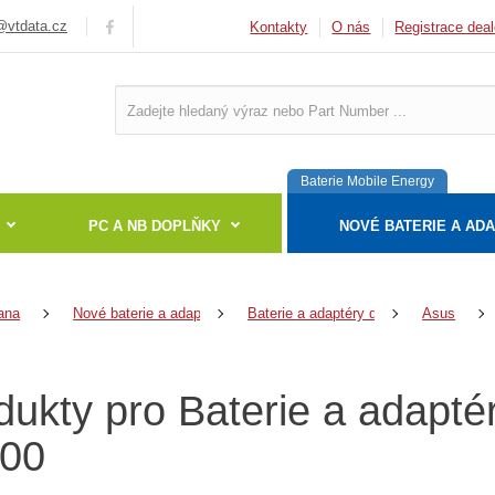
vtdata.cz
Kontakty
O nás
Registrace deal
Baterie Mobile Energy
PC A NB DOPLŇKY
NOVÉ BATERIE A AD
ana
Nové baterie a adaptéry
Baterie a adaptéry do notebooků
Asus
dukty pro Baterie a adapt
00