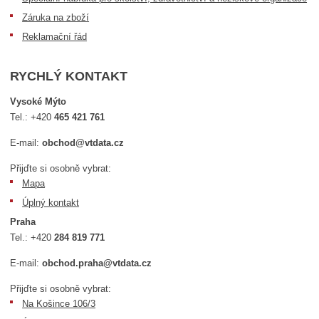
Záruka na zboží
Reklamační řád
RYCHLÝ KONTAKT
Vysoké Mýto
Tel.:
+420
465 421 761
E-mail:
obchod@vtdata.cz
Přijďte si osobně vybrat:
Mapa
Úplný kontakt
Praha
Tel.:
+420
284 819 771
E-mail:
obchod.praha@vtdata.cz
Přijďte si osobně vybrat:
Na Košince 106/3