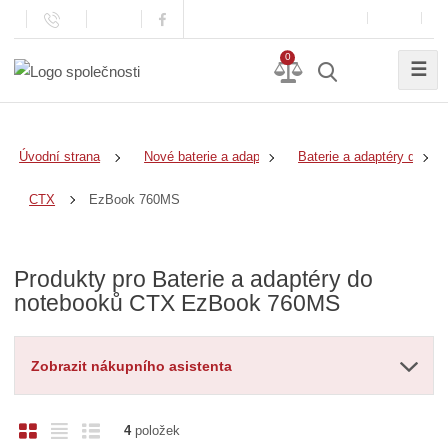
0
☰
Úvodní strana
Nové baterie a adaptéry
Baterie a adaptéry do no
EzBook 760MS
CTX
Produkty pro Baterie a adaptéry do
notebooků CTX EzBook 760MS
Zobrazit nákupního asistenta
O
T
Ř
4
položek