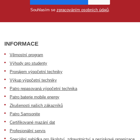
Souhlasím se
zpracováním osobních údajů
.
INFORMACE
Věrnostní program
Výhody pro studenty
Pronájem výpočetní techniky
Výkup výpočetní techniky
Patro repasovaná výpočetní technika
Patro baterie mobile energy
Zkušenosti našich zákazníků
Patro Samsonite
Certifikované mazání dat
Profesionální servis
Speciální nabídka pro školství, zdravotnictví a neziskové organizace