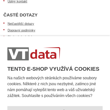
Úplný kontakt
ČASTÉ DOTAZY
Nejčastější dotazy
Dopravní podmínky
Sledování zásilek
Postup při převzetí zásilky
Informace k dostupnosti zboží
Obecné informace
TENTO E-SHOP VYUŽÍVÁ COOKIES
Na našich webových stránkách používáme soubory
cookies. Některé z nich jsou nezbytné, zatímco jiné
nám pomáhají vylepšit tento web a váš uživatelský
zážitek. Souhlasíte s používáním všech cookies?