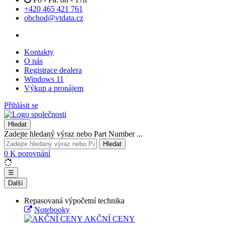
+420 465 421 761
obchod@vtdata.cz
Kontakty
O nás
Registrace dealera
Windows 11
Výkup a pronájem
Přihlásit se
Hledat
Zadejte hledaný výraz nebo Part Number ...
Hledat
0
K porovnání
☰
Další
Repasovaná výpočetní technika
Notebooky
AKČNÍ CENY