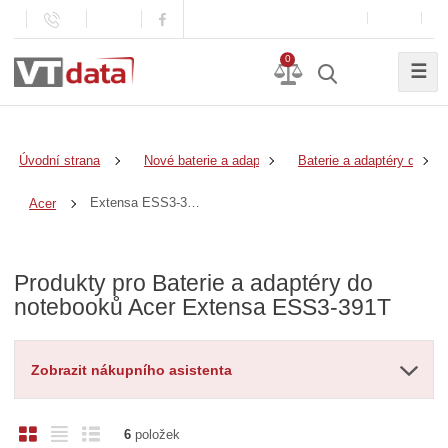
0
☰
Úvodní strana
Nové baterie a adaptéry
Baterie a adaptéry do no
Extensa ESS3-391T
Acer
Produkty pro Baterie a adaptéry do
notebooků Acer Extensa ESS3-391T
Zobrazit nákupního asistenta
O
T
Ř
6
položek