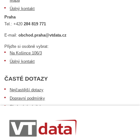
Mapa
Úplný kontakt
Praha
Tel.:
+420
284 819 771
E-mail:
obchod.praha@vtdata.cz
Přijďte si osobně vybrat:
Na Košince 106/3
Úplný kontakt
ČASTÉ DOTAZY
Nejčastější dotazy
Dopravní podmínky
Sledování zásilek
Postup při převzetí zásilky
Informace k dostupnosti zboží
Obecné informace