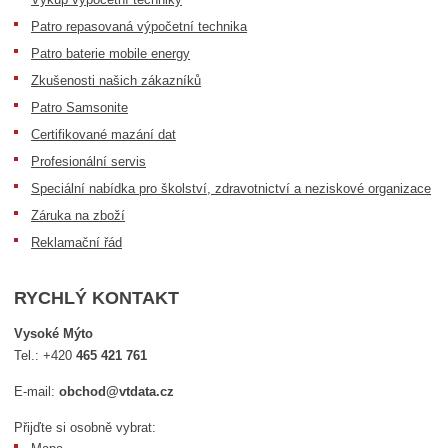
Patro repasovaná výpočetní technika
Patro baterie mobile energy
Zkušenosti našich zákazníků
Patro Samsonite
Certifikované mazání dat
Profesionální servis
Speciální nabídka pro školství, zdravotnictví a neziskové organizace
Záruka na zboží
Reklamační řád
RYCHLÝ KONTAKT
Vysoké Mýto
Tel.:
+420
465 421 761
E-mail:
obchod@vtdata.cz
Přijďte si osobně vybrat: