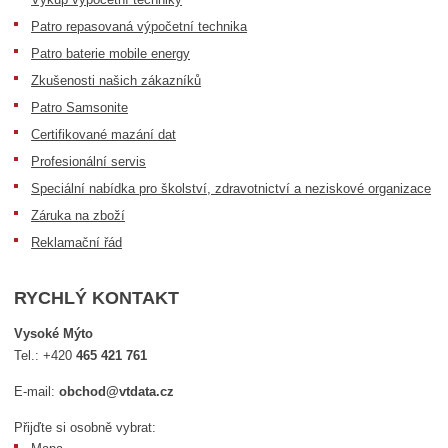
Patro repasovaná výpočetní technika
Patro baterie mobile energy
Zkušenosti našich zákazníků
Patro Samsonite
Certifikované mazání dat
Profesionální servis
Speciální nabídka pro školství, zdravotnictví a neziskové organizace
Záruka na zboží
Reklamační řád
RYCHLÝ KONTAKT
Vysoké Mýto
Tel.:
+420
465 421 761
E-mail:
obchod@vtdata.cz
Přijďte si osobně vybrat: