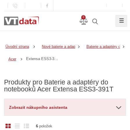
0
☰
Úvodní strana
Nové baterie a adaptéry
Baterie a adaptéry do no
Extensa ESS3-391T
Acer
Produkty pro Baterie a adaptéry do
notebooků Acer Extensa ESS3-391T
Zobrazit nákupního asistenta
O
T
Ř
6
položek