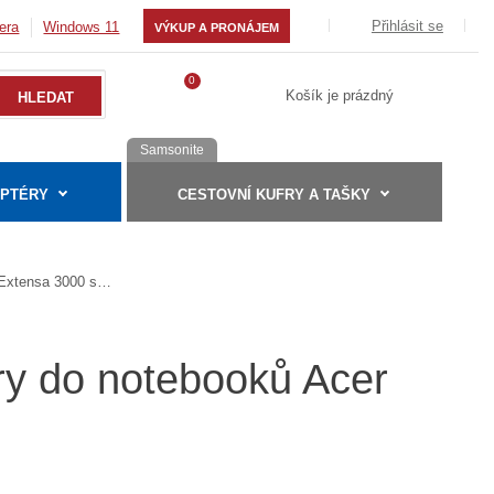
Přihlásit se
era
Windows 11
VÝKUP A PRONÁJEM
0
Košík je prázdný
Samsonite
APTÉRY
CESTOVNÍ KUFRY A TAŠKY
Extensa 3000 serie
ry do notebooků Acer