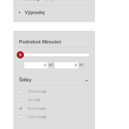
Výprodej
Podrobné filtrování
Kč
Kč
Štítky
Skladem
(0)
Akce
(0)
Novinka
(0)
Výprodej
(0)