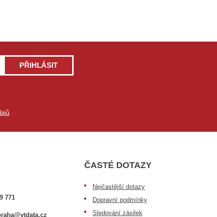
PŘIHLÁSIT
ajů
.
ČASTÉ DOTAZY
Nejčastější dotazy
9 771
Dopravní podmínky
Sledování zásilek
raha@vtdata.cz