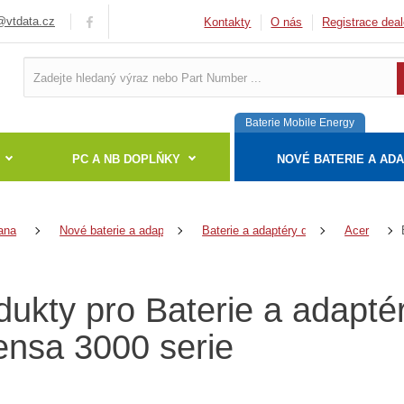
vtdata.cz
Kontakty
O nás
Registrace deal
Baterie Mobile Energy
PC A NB DOPLŇKY
NOVÉ BATERIE A AD
ana
Nové baterie a adaptéry
Baterie a adaptéry do notebooků
Acer
dukty pro Baterie a adapté
ensa 3000 serie