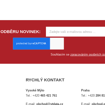
 ODBĚRU NOVINEK:
Souhlasím se
zpracováním osobních úd
RYCHLÝ KONTAKT
Vysoké Mýto
Praha
Tel.:
+420
465 421 761
Tel.:
+420
284 81
E-mail:
obchod@vtdata.cz
E-mail:
obchod.p