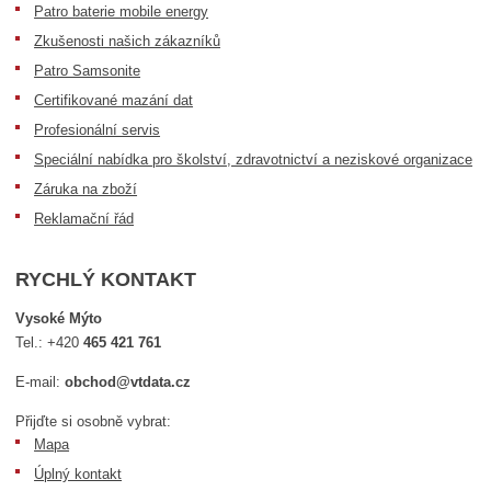
Patro baterie mobile energy
Zkušenosti našich zákazníků
Patro Samsonite
Certifikované mazání dat
Profesionální servis
Speciální nabídka pro školství, zdravotnictví a neziskové organizace
Záruka na zboží
Reklamační řád
RYCHLÝ KONTAKT
Vysoké Mýto
Tel.:
+420
465 421 761
E-mail:
obchod@vtdata.cz
Přijďte si osobně vybrat:
Mapa
Úplný kontakt