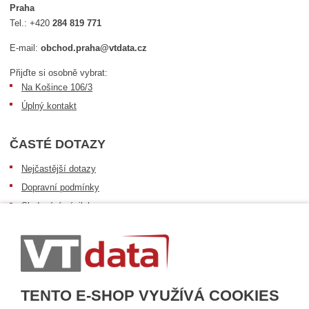
Praha
Tel.:
+420
284 819 771
E-mail:
obchod.praha@vtdata.cz
Přijďte si osobně vybrat:
Na Košince 106/3
Úplný kontakt
ČASTÉ DOTAZY
Nejčastější dotazy
Dopravní podmínky
Sledování zásilek
Postup při převzetí zásilky
Informace k dostupnosti zboží
Obecné informace
TENTO E-SHOP VYUŽÍVÁ COOKIES