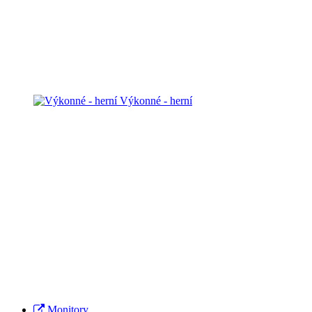
Výkonné - herní
Monitory