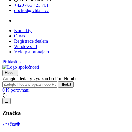
+420 465 421 761
obchod@vtdata.cz
Kontakty
O nás
Registrace dealera
Windows 11
Výkup a pronájem
Přihlásit se
Hledat
Zadejte hledaný výraz nebo Part Number ...
Hledat
0
K porovnání
☰
Značka
Značka