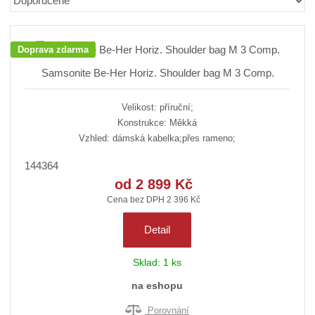
r
b
d
a
á
u
k
z
z
l
o
e
Doprava zdarma
n
k
k
v
Samsonite Be-Her Horiz. Shoulder bag M 3 Comp.
í
o
o
ý
p
v
v
v
r
Velikost: příruční;
ý
ý
ý
o
Konstrukce: Měkká
v
v
p
d
Vzhled: dámská kabelka;přes rameno;
ý
ý
i
u
p
p
s
144364
k
i
i
t
od
2 899 Kč
ů
s
s
Cena bez DPH 2 396 Kč
Detail
Sklad:
1 ks
na eshopu
Porovnání