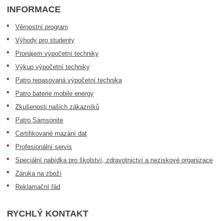
INFORMACE
Věrnostní program
Výhody pro studenty
Pronájem výpočetní techniky
Výkup výpočetní techniky
Patro repasovaná výpočetní technika
Patro baterie mobile energy
Zkušenosti našich zákazníků
Patro Samsonite
Certifikované mazání dat
Profesionální servis
Speciální nabídka pro školství, zdravotnictví a neziskové organizace
Záruka na zboží
Reklamační řád
RYCHLÝ KONTAKT