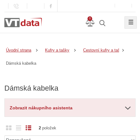
0
☰
Úvodní strana
Kufry a tašky
Cestovní kufry a tašky
Dámská kabelka
Dámská kabelka
Zobrazit nákupního asistenta
O
T
Ř
2
položek
b
a
á
Ř