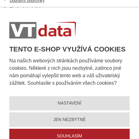
Dopravní podmínky
Sledování zásilek
Postup při převzetí zásilky
Informace k dostupnosti zboží
Obecné informace
TENTO E-SHOP VYUŽÍVÁ COOKIES
Na našich webových stránkách používáme soubory
cookies. Některé z nich jsou nezbytné, zatímco jiné
nám pomáhají vylepšit tento web a váš uživatelský
zážitek. Souhlasíte s používáním všech cookies?
NASTAVENÍ
© 2026, VT DATA, a.s.
Prohlášení o přístupnosti
|
Ochrana osobních údajů
|
Mapa stránek
|
|
Nastavení cookies
JEN NEZBYTNÉ
Vytvořila
eBRÁNA
SOUHLASÍM