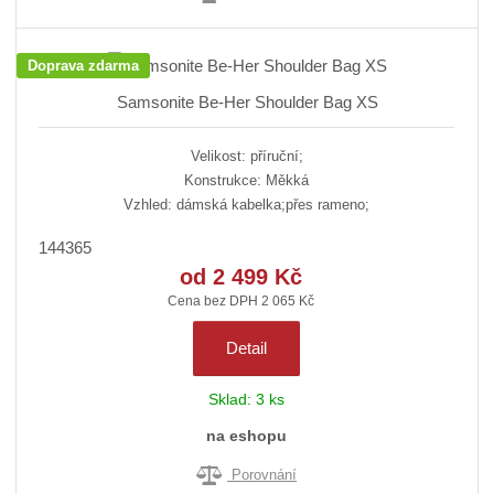
Doprava zdarma
Samsonite Be-Her Shoulder Bag XS
Velikost: příruční;
Konstrukce: Měkká
Vzhled: dámská kabelka;přes rameno;
144365
od
2 499 Kč
Cena bez DPH 2 065 Kč
Detail
Sklad:
3 ks
na eshopu
Porovnání