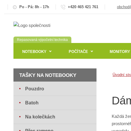
Po - Pá: 8h - 17h
+420 465 421 761
obchod@
Repasovaná výpočetní technika
NOTEBOOKY
POČÍTAČE
MONITORY
TAŠKY NA NOTEBOOKY
Úvodní str
Pouzdro
Dám
Batoh
Každá žen
Na kolečkách
prostorné
Přes rameno
vypadaly.