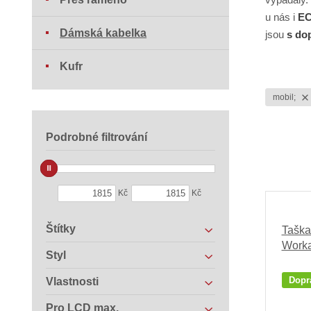
u nás i
EC
Dámská kabelka
jsou
s do
Kufr
mobil;
Podrobné filtrování
Kč
Kč
Štítky
Taška
Worka
Styl
Dopr
Vlastnosti
Pro LCD max.