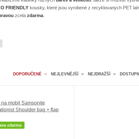
O FRIENDLY
kousky, které jsou vyrobené z recyklovaných PET lah
pravou
zcela
zdarma
.
DOPORUČENÉ
NEJLEVNĚJŠÍ
NEJDRAŽŠÍ
DOSTUP
Ř
a
z
 na mobil Samsonite
e
tionist Shoulder bag + flap
n
í
p
ava zdarma
r
o