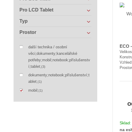
Pro LCD Tablet
Typ
Prostor
ECO 
další technika / osobní
Velikos
věci;dokumenty;kancelářské
Konstr
potřeby;mobil;notebook;příslušenstv
Vzhled
í;tablet;
(3)
Prostor
dokumenty;notebook;příslušenství;t
ablet;
(1)
mobil;
(1)
Sklad
na es