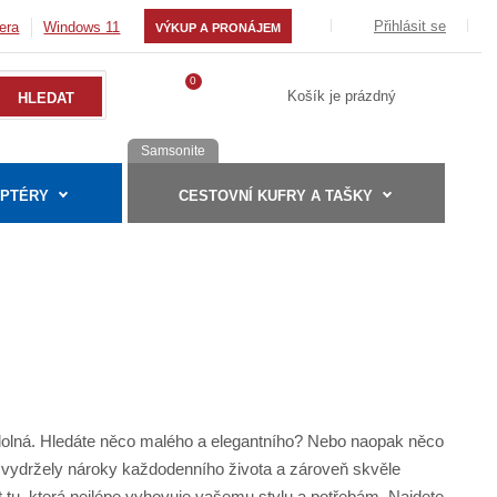
Přihlásit se
era
Windows 11
VÝKUP A PRONÁJEM
0
Košík je prázdný
Samsonite
APTÉRY
CESTOVNÍ KUFRY A TAŠKY
olná. Hledáte něco malého a elegantního? Nebo naopak něco
 vydržely nároky každodenního života a zároveň skvěle
t tu, která nejlépe vyhovuje vašemu stylu a potřebám. Najdete