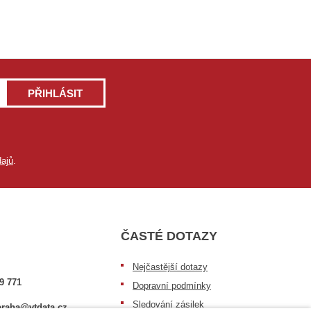
PŘIHLÁSIT
ajů
.
ČASTÉ DOTAZY
Nejčastější dotazy
9 771
Dopravní podmínky
Sledování zásilek
raha@vtdata.cz