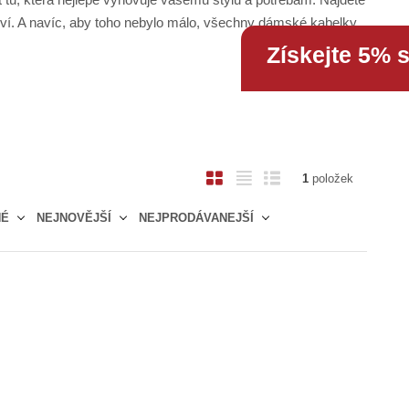
ví. A navíc, aby toho nebylo málo, všechny dámské kabelky
Získejte 5% 
O
T
Ř
1
položek
b
a
á
NÉ
NEJNOVĚJŠÍ
NEJPRODÁVANEJŠÍ
r
b
d
á
u
k
z
l
o
k
k
v
o
o
ý
v
v
v
ý
ý
ý
v
v
p
ý
ý
i