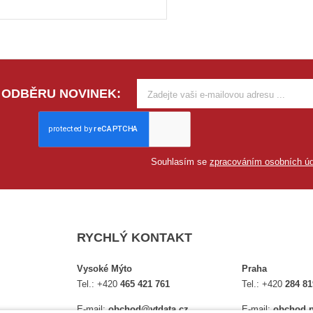
 ODBĚRU NOVINEK:
Souhlasím se
zpracováním osobních úd
RYCHLÝ KONTAKT
Vysoké Mýto
Praha
Tel.:
+420
465 421 761
Tel.:
+420
284 81
E-mail:
obchod@vtdata.cz
E-mail:
obchod.p