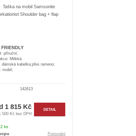
d
u
k
t
ů
- FRIENDLY
t: příruční;
ukce: Měkká
: dámská kabelka;přes rameno;
: mobil;
142613
od
1 815 Kč
DETAIL
1 500 Kč bez DPH
:
2 ks
hopu
Porovnání