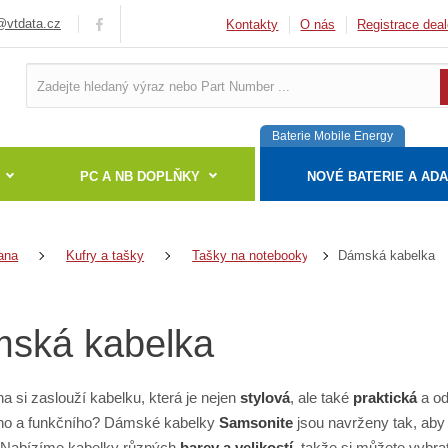
vtdata.cz
Kontakty
O nás
Registrace deal
Baterie Mobile Energy
PC A NB DOPLŇKY
NOVÉ BATERIE A AD
Dámská kabelka
ana
Kufry a tašky
Tašky na notebooky
ská kabelka
a si zaslouží kabelku, která je nejen
stylová
, ale také
praktická
a od
ho a funkčního? Dámské kabelky
Samsonite
jsou navrženy tak, aby
 Nabízíme kabelky různých
barev a velikostí
, takže si můžete vybra