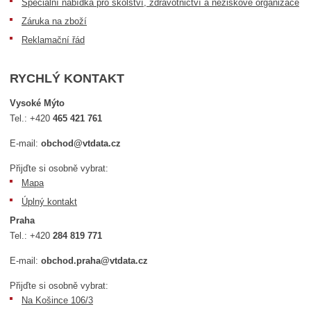
Speciální nabídka pro školství, zdravotnictví a neziskové organizace
Záruka na zboží
Reklamační řád
RYCHLÝ KONTAKT
Vysoké Mýto
Tel.:
+420
465 421 761
E-mail:
obchod@vtdata.cz
Přijďte si osobně vybrat:
Mapa
Úplný kontakt
Praha
Tel.:
+420
284 819 771
E-mail:
obchod.praha@vtdata.cz
Přijďte si osobně vybrat:
Na Košince 106/3