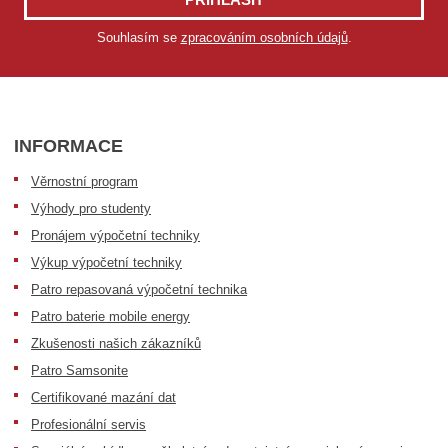
Souhlasím se
zpracováním osobních údajů
.
INFORMACE
Věrnostní program
Výhody pro studenty
Pronájem výpočetní techniky
Výkup výpočetní techniky
Patro repasovaná výpočetní technika
Patro baterie mobile energy
Zkušenosti našich zákazníků
Patro Samsonite
Certifikované mazání dat
Profesionální servis