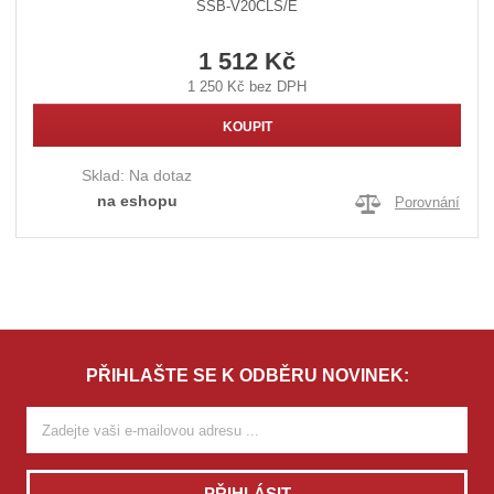
SSB-V20CLS/E
1 512 Kč
1 250 Kč bez DPH
KOUPIT
Sklad:
Na dotaz
na eshopu
Porovnání
PŘIHLAŠTE SE K ODBĚRU NOVINEK:
PŘIHLÁSIT