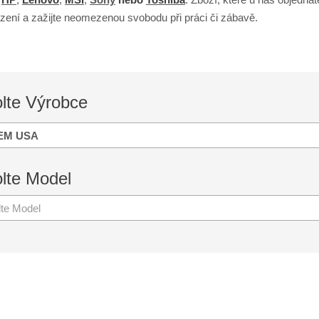
zení a zažijte neomezenou svobodu při práci či zábavě.
lte
Výrobce
EM USA
lte
Model
lte Model