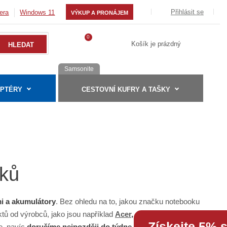
Přihlásit se
era
Windows 11
VÝKUP A PRONÁJEM
0
Košík je prázdný
Samsonite
APTÉRY
CESTOVNÍ KUFRY A TAŠKY
oků
mi a akumulátory
. Bez ohledu na to, jakou značku notebooku
ktů od výrobců, jako jsou například
Acer
,
Asus
,
Dell
,
Fujitsu
Získejte 5% 
te, navíc
doručíme nejpozději do týdne
. Prodlužte životnost