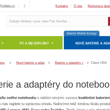
vtdata.cz
Kontakty
O nás
Registrace deal
Baterie Mobile Energy
PC A NB DOPLŇKY
NOVÉ BATERIE A AD
Chem USA
ana
Nové baterie a adaptéry
Baterie a adaptéry do notebooků
erie a adaptéry do notebo
sílu svého notebooku
s našimi novými, vysoce
kvalitními baterie
 u nás najdete tu správnou shodu. Nabízíme totiž širokou škálu produ
,
HP
,
Lenovo
,
MSI
,
Sony
nebo
Toshiba
. Zboží, které u nás objedná