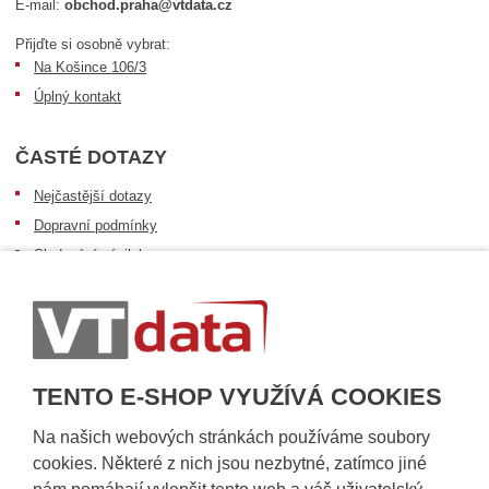
E-mail:
obchod.praha@vtdata.cz
Přijďte si osobně vybrat:
Na Košince 106/3
Úplný kontakt
ČASTÉ DOTAZY
Nejčastější dotazy
Dopravní podmínky
Sledování zásilek
Postup při převzetí zásilky
Informace k dostupnosti zboží
Obecné informace
TENTO E-SHOP VYUŽÍVÁ COOKIES
Na našich webových stránkách používáme soubory
cookies. Některé z nich jsou nezbytné, zatímco jiné