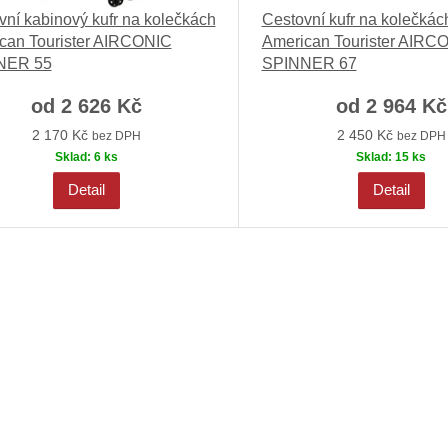
vní kabinový kufr na kolečkách
Cestovní kufr na kolečkác
can Tourister AIRCONIC
American Tourister AIRC
NER 55
SPINNER 67
od
2 626 Kč
od
2 964 Kč
2 170 Kč
2 450 Kč
bez DPH
bez DPH
Sklad:
6 ks
Sklad:
15 ks
Detail
Detail