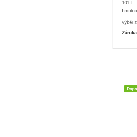
101 l.
hmotno
výběr 
Záruka
Dopr