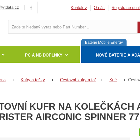
vtdata.cz
Kontakty
O nás
Registrace deal
Baterie Mobile Energy
PC A NB DOPLŇKY
NOVÉ BATERIE A AD
ana
Kufry a tašky
Cestovní kufry a tašky
Kufr
TOVNÍ KUFR NA KOLEČKÁCH 
RISTER AIRCONIC SPINNER 77