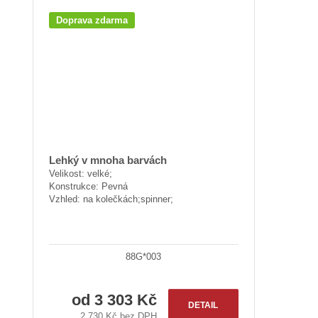
Doprava zdarma
Lehký v mnoha barvách
Velikost: velké;
Konstrukce: Pevná
Vzhled: na kolečkách;spinner;
88G*003
od
3 303 Kč
DETAIL
2 730 Kč bez DPH