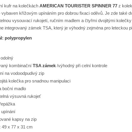
ní kufr na kolečkách
AMERICAN TOURISTER SPINNER 77
z kole
je vybaven křížovým upínáním pro dobrou fixaci oděvů. Je zde také dv
telnou vysouvací rukojetí, ručním madlem a čtyřmi dvojitými kolečk
e integrovaný zámek TSA, který je výhodný zejména pro leteckou 
ál: polypropylen
 odolný
ovaný kombinační
TSA zámek
/výhodný při celní kontrole
ní na vodoodpudivý zip
vojitá kolečka pro snadnou manipulaci
a boční madlo
telná výsuvná rukojeť
přepážka
 upínání
ované kapsy na zip
 49 x 77 x 31 cm