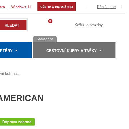
Přihlásit se
era
Windows 11
VÝKUP A PRONÁJEM
0
Košík je prázdný
Samsonite
APTÉRY
CESTOVNÍ KUFRY A TAŠKY
Cestovní kufr na kolečkách American Tourister AIRCONIC SPINNER 77
AMERICAN
Doprava zdarma