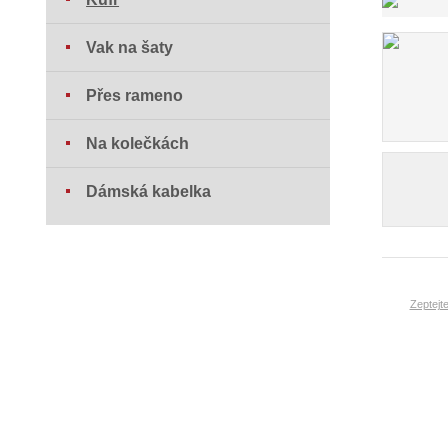
Vak na šaty
Přes rameno
Na kolečkách
Dámská kabelka
Zeptejt