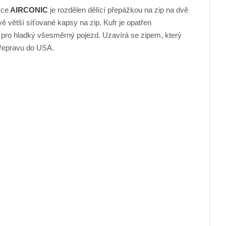
kce
AIRCONIC
je rozdělen dělící přepážkou na zip na dvě
ě větší síťované kapsy na zip. Kufr je opatřen
y pro hladký všesměrný pojezd. Uzavírá se zipem, který
přepravu do USA.