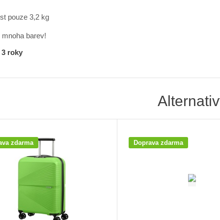
st pouze 3,2 kg
z mnoha barev!
 3 roky
Alternati
ava zdarma
Doprava zdarma