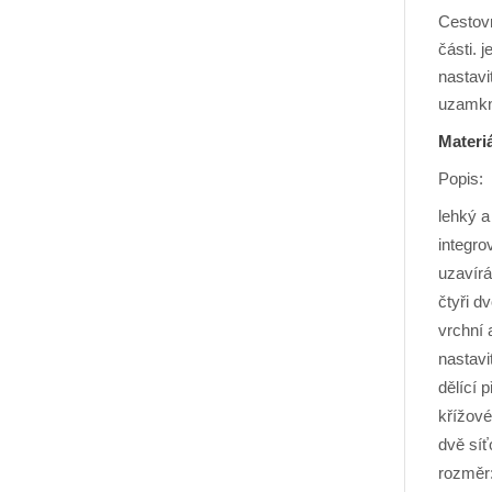
Cestov
části. 
nastavi
uzamkn
Materi
Popis:
lehký a
integr
uzavírá
čtyři d
vrchní 
nastavi
dělící 
křížové
dvě síť
rozměr: