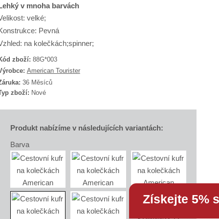
Lehký v mnoha barvách
Velikost: velké;
Konstrukce: Pevná
Vzhled: na kolečkách;spinner;
Kód zboží:
88G*003
K
Výrobce:
American Tourister
ó
Záruka:
36 Měsíců
d
Typ zboží:
Nové
d
o
d
a
v
Produkt nabízíme v následujících variantách:
a
Barva
e
e
S
A
X
Získejte 5% 
8
8
G