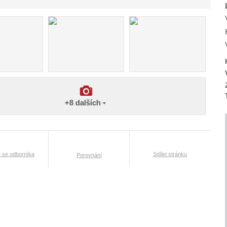
+8
dalších
t
e se odborníka
Sdílet stránku
Porovnání
l
: