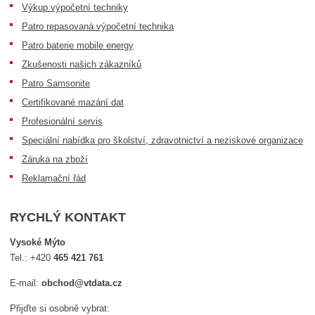
Výkup výpočetní techniky
Patro repasovaná výpočetní technika
Patro baterie mobile energy
Zkušenosti našich zákazníků
Patro Samsonite
Certifikované mazání dat
Profesionální servis
Speciální nabídka pro školství, zdravotnictví a neziskové organizace
Záruka na zboží
Reklamační řád
RYCHLÝ KONTAKT
Vysoké Mýto
Tel.:
+420
465 421 761
E-mail:
obchod@vtdata.cz
Přijďte si osobně vybrat: