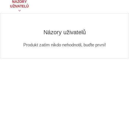
e
NÁZORY
.
UŽIVATELŮ
0
t
O
E
M
Názory uživatelů
Produkt zatím nikdo nehodnotil, buďte první!