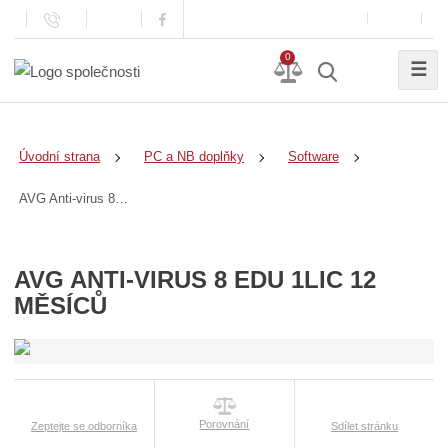
0
☰
Úvodní strana
PC a NB doplňky
Software
AVG Anti-virus 8 EDU 1lic 12 měsíců
AVG ANTI-VIRUS 8 EDU 1LIC 12
MĚSÍCŮ
Porovnání
Zeptejte se odborníka
Sdílet stránku