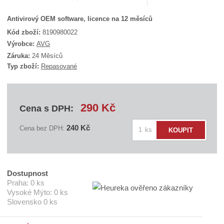
Antivirový OEM software, licence na 12 měsíců
Kód zboží:
8190980022
K
Výrobce:
AVG
ó
Záruka:
24 Měsíců
d
Typ zboží:
Repasované
d
o
d
a
v
290 Kč
Cena s DPH:
a
t
e
Z
240 Kč
Cena bez DPH:
ks
KOUPIT
l
m
e
:
ě
O
n
E
i
M
Dostupnost
M
t
Praha:
0 ks
S
Vysoké Mýto:
0 ks
p
A
Slovensko
0 ks
o
V
G
č
8