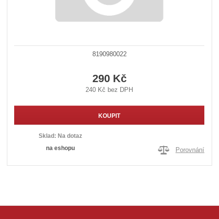
8190980022
290 Kč
240 Kč bez DPH
KOUPIT
Sklad:
Na dotaz
na eshopu
Porovnání