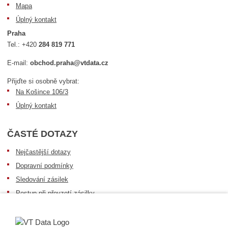
Mapa
Úplný kontakt
Praha
Tel.:
+420
284 819 771
E-mail:
obchod.praha@vtdata.cz
Přijďte si osobně vybrat:
Na Košince 106/3
Úplný kontakt
ČASTÉ DOTAZY
Nejčastější dotazy
Dopravní podmínky
Sledování zásilek
Postup při převzetí zásilky
Informace k dostupnosti zboží
Obecné informace