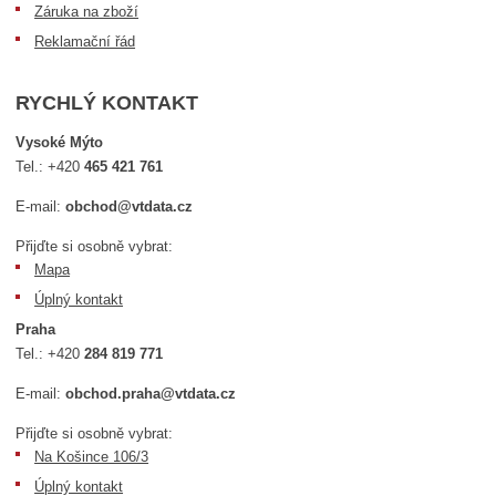
Záruka na zboží
Reklamační řád
RYCHLÝ KONTAKT
Vysoké Mýto
Tel.:
+420
465 421 761
E-mail:
obchod@vtdata.cz
Přijďte si osobně vybrat:
Mapa
Úplný kontakt
Praha
Tel.:
+420
284 819 771
E-mail:
obchod.praha@vtdata.cz
Přijďte si osobně vybrat:
Na Košince 106/3
Úplný kontakt