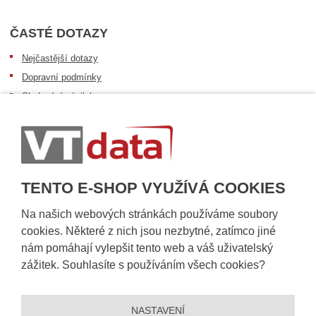
ČASTÉ DOTAZY
Nejčastější dotazy
Dopravní podmínky
Sledování zásilek
Postup při převzetí zásilky
Informace k dostupnosti zboží
Obecné informace
TENTO E-SHOP VYUŽÍVÁ COOKIES
Na našich webových stránkách používáme soubory
cookies. Některé z nich jsou nezbytné, zatímco jiné
nám pomáhají vylepšit tento web a váš uživatelský
zážitek. Souhlasíte s používáním všech cookies?
NASTAVENÍ
© 2026, VT DATA, a.s.