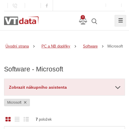
0
☰
Microsoft
Úvodní strana
PC a NB doplňky
Software
Software - Microsoft
Zobrazit nákupního asistenta
Microsoft
O
T
Ř
7
položek
b
a
á
Ř