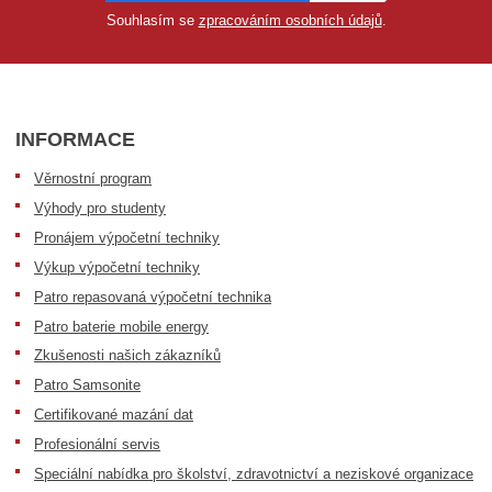
Souhlasím se
zpracováním osobních údajů
.
INFORMACE
Věrnostní program
Výhody pro studenty
Pronájem výpočetní techniky
Výkup výpočetní techniky
Patro repasovaná výpočetní technika
Patro baterie mobile energy
Zkušenosti našich zákazníků
Patro Samsonite
Certifikované mazání dat
Profesionální servis
Speciální nabídka pro školství, zdravotnictví a neziskové organizace