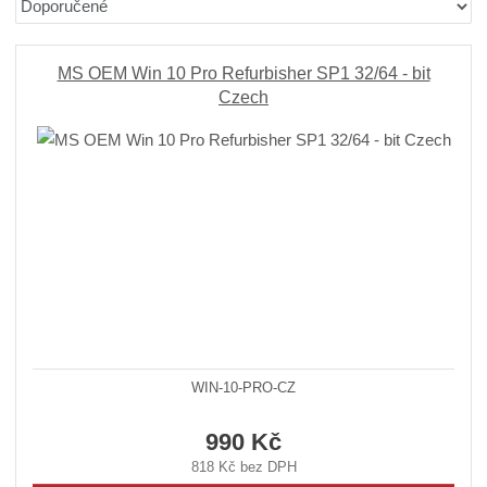
r
b
d
a
á
u
k
z
z
l
o
e
MS OEM Win 10 Pro Refurbisher SP1 32/64 - bit
n
k
k
v
Czech
í
o
o
ý
p
v
v
v
r
ý
ý
ý
o
v
v
p
d
ý
ý
i
u
p
p
s
k
i
i
t
ů
s
s
WIN-10-PRO-CZ
990 Kč
818 Kč bez DPH