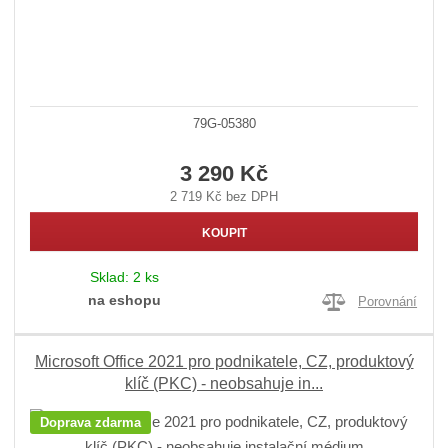
79G-05380
3 290 Kč
2 719 Kč bez DPH
KOUPIT
Sklad:
2 ks
na eshopu
Porovnání
Microsoft Office 2021 pro podnikatele, CZ, produktový
klíč (PKC) - neobsahuje in...
Doprava zdarma