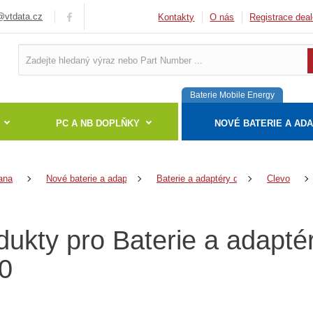
vtdata.cz
Kontakty
O nás
Registrace deal
Baterie Mobile Energy
PC A NB DOPLŇKY
NOVÉ BATERIE A AD
ana
Nové baterie a adaptéry
Baterie a adaptéry do notebooků
Clevo
dukty pro Baterie a adapté
0