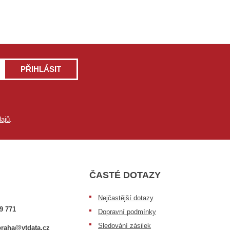
PŘIHLÁSIT
ajů
.
ČASTÉ DOTAZY
Nejčastější dotazy
9 771
Dopravní podmínky
Sledování zásilek
raha@vtdata.cz