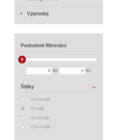
Výprodej
Podrobné filtrování
Kč
Kč
Štítky
Skladem
(0)
Akce
(0)
Novinka
(0)
Výprodej
(0)