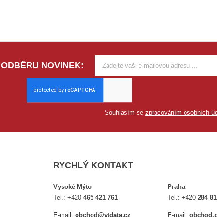
 ODBĚRU NOVINEK:
Souhlasím se
zpracováním osobních úd
RYCHLÝ KONTAKT
Vysoké Mýto
Praha
Tel.:
+420
465 421 761
Tel.:
+420
284 81
E-mail:
obchod@vtdata.cz
E-mail:
obchod.p