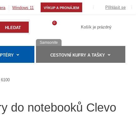
Přihlásit se
era
Windows 11
VÝKUP A PRONÁJEM
0
Košík je prázdný
Samsonite
APTÉRY
CESTOVNÍ KUFRY A TAŠKY
6100
ry do notebooků Clevo