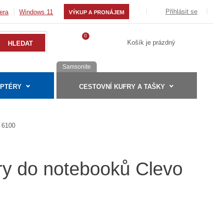
Přihlásit se
era
Windows 11
VÝKUP A PRONÁJEM
0
Košík je prázdný
Samsonite
APTÉRY
CESTOVNÍ KUFRY A TAŠKY
6100
ry do notebooků Clevo