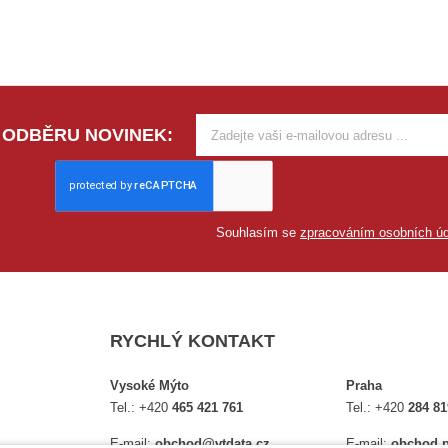
 ODBĚRU NOVINEK:
Souhlasím se
zpracováním osobních úd
RYCHLÝ KONTAKT
Vysoké Mýto
Praha
Tel.:
+420
465 421 761
Tel.:
+420
284 81
E-mail:
obchod@vtdata.cz
E-mail:
obchod.p