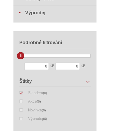
Výprodej
Podrobné filtrování
Kč
Kč
Štítky
Skladem
(0)
Akce
(0)
Novinka
(0)
Výprodej
(0)