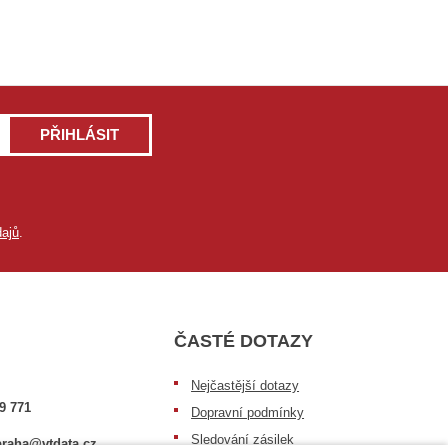
PŘIHLÁSIT
ajů
.
ČASTÉ DOTAZY
Nejčastější dotazy
9 771
Dopravní podmínky
Sledování zásilek
raha@vtdata.cz