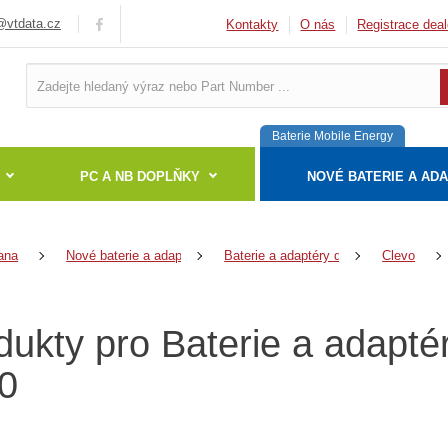
vtdata.cz
Kontakty
O nás
Registrace deal
Baterie Mobile Energy
PC A NB DOPLŇKY
NOVÉ BATERIE A AD
ana
Nové baterie a adaptéry
Baterie a adaptéry do notebooků
Clevo
dukty pro Baterie a adapté
0