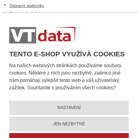
Dopravní podmínky
Sledování zásilek
Postup při převzetí zásilky
Informace k dostupnosti zboží
Obecné informace
TENTO E-SHOP VYUŽÍVÁ COOKIES
Na našich webových stránkách používáme soubory
cookies. Některé z nich jsou nezbytné, zatímco jiné
nám pomáhají vylepšit tento web a váš uživatelský
zážitek. Souhlasíte s používáním všech cookies?
NASTAVENÍ
© 2026, VT DATA, a.s.
Prohlášení o přístupnosti
|
Ochrana osobních údajů
|
Mapa stránek
|
|
Nastavení cookies
JEN NEZBYTNÉ
Vytvořila
eBRÁNA