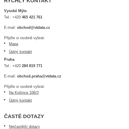
RYCHLÝ KONTAKT
Vysoké Mýto
Tel.:
+420
465 421 761
E-mail:
obchod@vtdata.cz
Přijďte si osobně vybrat:
Mapa
Úplný kontakt
Praha
Tel.:
+420
284 819 771
E-mail:
obchod.praha@vtdata.cz
Přijďte si osobně vybrat:
Na Košince 106/3
Úplný kontakt
ČASTÉ DOTAZY
Nejčastější dotazy