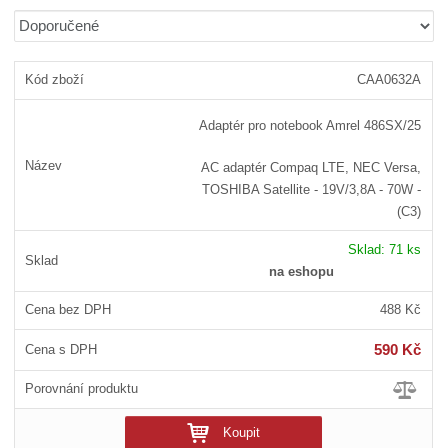
b
a
á
Ř
r
b
d
a
á
u
k
z
CAA0632A
z
l
o
e
n
k
k
v
Adaptér pro notebook Amrel 486SX/25
í
o
o
ý
p
v
v
v
AC adaptér Compaq LTE, NEC Versa,
r
ý
ý
ý
TOSHIBA Satellite - 19V/3,8A - 70W -
o
v
v
p
(C3)
d
ý
ý
i
u
Sklad:
71 ks
p
p
s
k
na eshopu
i
i
t
ů
s
s
488 Kč
590 Kč
Koupit