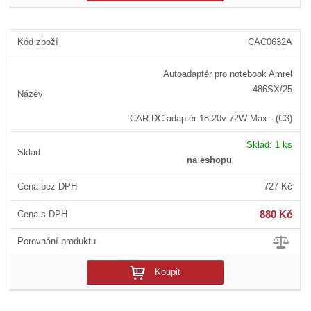
CAC0632A
Autoadaptér pro notebook Amrel
486SX/25
CAR DC adaptér 18-20v 72W Max - (C3)
Sklad:
1 ks
na eshopu
727 Kč
880 Kč
Koupit