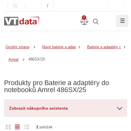
0
☰
Úvodní strana
Nové baterie a adaptéry
Baterie a adaptéry do no
486SX/25
Amrel
Produkty pro Baterie a adaptéry do
notebooků Amrel 486SX/25
Zobrazit nákupního asistenta
O
T
Ř
2
položek