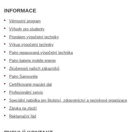
INFORMACE
Věrnostní program
Výhody pro studenty
Pronájem výpočetní techniky
Výkup výpočetní techniky
Patro repasovaná výpočetní technika
Patro baterie mobile energy
Zkušenosti našich zákazníků
Patro Samsonite
Certifikované mazání dat
Profesionální servis
Speciální nabídka pro školství, zdravotnictví a neziskové organizace
Záruka na zboží
Reklamační řád