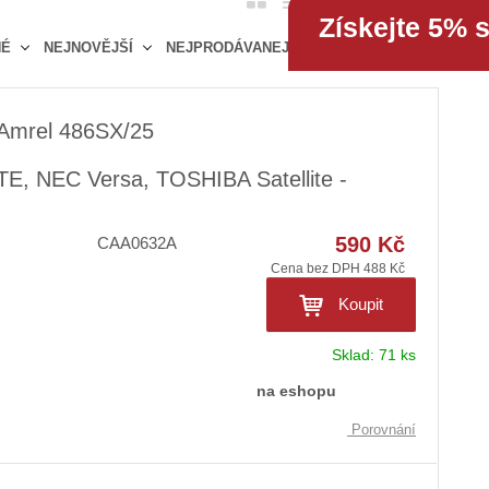
2
položek
Získejte 5% 
b
a
á
NÉ
NEJNOVĚJŠÍ
NEJPRODÁVANEJŠÍ
r
b
d
á
u
k
z
l
o
 Amrel 486SX/25
k
k
v
o
o
ý
E, NEC Versa, TOSHIBA Satellite -
v
v
v
ý
ý
ý
590 Kč
CAA0632A
v
v
p
ý
Cena bez DPH 488 Kč
ý
i
p
p
s
Koupit
i
i
s
s
Sklad:
71 ks
na eshopu
Porovnání