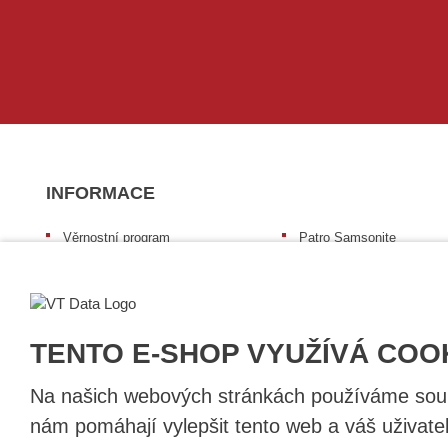
INFORMACE
Věrnostní program
Patro Samsonite
Výhody pro studenty
Certifikované mazání dat
Pronájem výpočetní techniky
Profesionální servis
Výkup výpočetní techniky
Speciální nabídka pro ško
zdravotnictví a neziskov
TENTO E-SHOP VYUŽÍVÁ COO
Patro repasovaná výpočetní
organizace
technika
Záruka na zboží
Na našich webových stránkách používáme soubo
Patro baterie mobile energy
Reklamační řád
Zkušenosti našich zákazníků
nám pomáhají vylepšit tento web a váš uživate