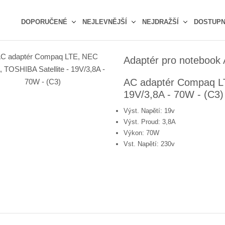
DOPORUČENÉ
NEJLEVNĚJŠÍ
NEJDRAŽŠÍ
DOSTUP
Ř
a
Adaptér pro notebook
z
e
AC adaptér Compaq LT
n
19V/3,8A - 70W - (C3)
í
p
Výst. Napětí: 19v
r
Výst. Proud: 3,8A
o
Výkon: 70W
d
Vst. Napětí: 230v
u
k
t
ů