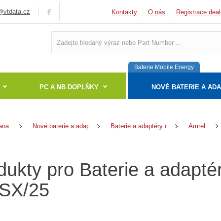
vtdata.cz
Kontakty
O nás
Registrace deal
Baterie Mobile Energy
PC A NB DOPLŇKY
NOVÉ BATERIE A AD
ana
Nové baterie a adaptéry
Baterie a adaptéry do notebooků
Amrel
dukty pro Baterie a adapt
SX/25