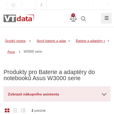
0
☰
Úvodní strana
Nové baterie a adaptéry
Baterie a adaptéry do no
W3000 serie
Asus
Produkty pro Baterie a adaptéry do
notebooků Asus W3000 serie
Zobrazit nákupního asistenta
O
T
Ř
2
položek