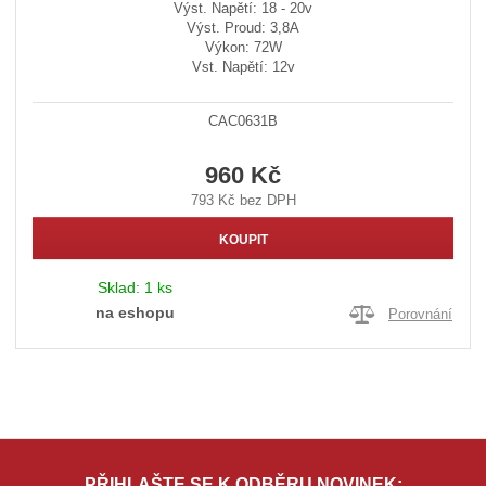
Výst. Napětí: 18 - 20v
Výst. Proud: 3,8A
Výkon: 72W
Vst. Napětí: 12v
CAC0631B
960 Kč
793 Kč bez DPH
KOUPIT
Sklad:
1 ks
na eshopu
Porovnání
PŘIHLAŠTE SE K ODBĚRU NOVINEK: