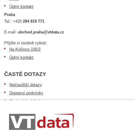
Úplný kontakt
Praha
Tel.:
+420
284 819 771
E-mail:
obchod.praha@vtdata.cz
Přijďte si osobně vybrat:
Na Košince 106/3
Úplný kontakt
ČASTÉ DOTAZY
Nejčastější dotazy
Dopravní podmínky
Sledování zásilek
Postup při převzetí zásilky
Informace k dostupnosti zboží
Obecné informace