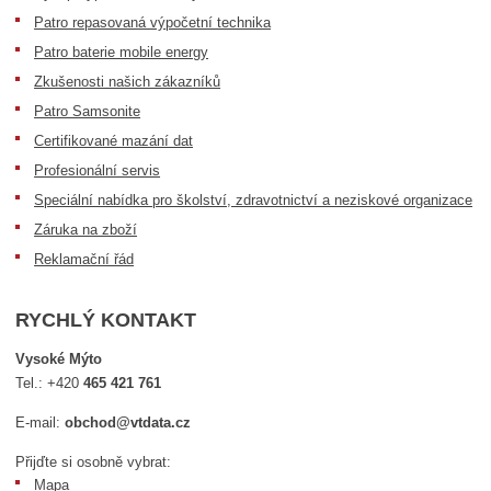
Patro repasovaná výpočetní technika
Patro baterie mobile energy
Zkušenosti našich zákazníků
Patro Samsonite
Certifikované mazání dat
Profesionální servis
Speciální nabídka pro školství, zdravotnictví a neziskové organizace
Záruka na zboží
Reklamační řád
RYCHLÝ KONTAKT
Vysoké Mýto
Tel.:
+420
465 421 761
E-mail:
obchod@vtdata.cz
Přijďte si osobně vybrat:
Mapa