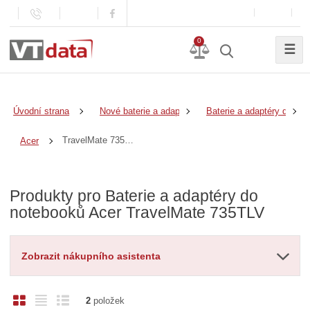
0
☰
Úvodní strana
Nové baterie a adaptéry
Baterie a adaptéry do no
TravelMate 735TLV
Acer
Produkty pro Baterie a adaptéry do
notebooků Acer TravelMate 735TLV
Zobrazit nákupního asistenta
O
T
Ř
2
položek