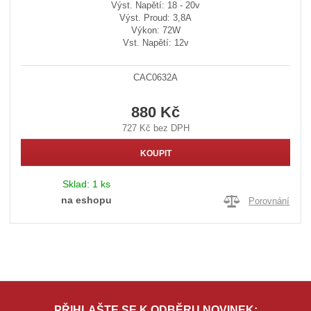
Výst. Napětí: 18 - 20v
Výst. Proud: 3,8A
Výkon: 72W
Vst. Napětí: 12v
CAC0632A
880 Kč
727 Kč bez DPH
KOUPIT
Sklad:
1 ks
na eshopu
Porovnání
PŘIHLAŠTE SE K ODBĚRU NOVINEK: