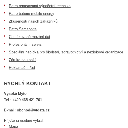
Patro repasovaná výpočetní technika
Patro baterie mobile energy
Zkušenosti našich zákazníků
Patro Samsonite
Certifikované mazání dat
Profesionální servis
Speciální nabídka pro školství, zdravotnictví a neziskové organizace
Záruka na zboží
Reklamační řád
RYCHLÝ KONTAKT
Vysoké Mýto
Tel.:
+420
465 421 761
E-mail:
obchod@vtdata.cz
Přijďte si osobně vybrat:
Mapa