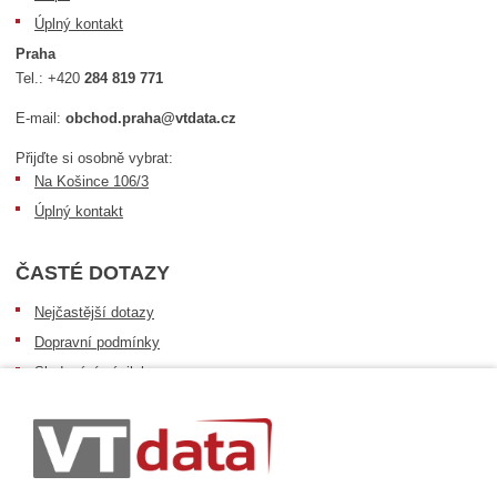
Úplný kontakt
Praha
Tel.:
+420
284 819 771
E-mail:
obchod.praha@vtdata.cz
Přijďte si osobně vybrat:
Na Košince 106/3
Úplný kontakt
ČASTÉ DOTAZY
Nejčastější dotazy
Dopravní podmínky
Sledování zásilek
Postup při převzetí zásilky
Informace k dostupnosti zboží
Obecné informace