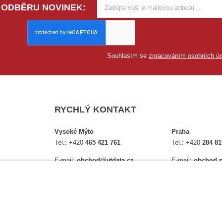
 ODBĚRU NOVINEK:
Souhlasím se
zpracováním osobních úd
RYCHLÝ KONTAKT
Vysoké Mýto
Praha
Tel.:
+420
465 421 761
Tel.:
+420
284 81
E-mail:
obchod@vtdata.cz
E-mail:
obchod.p
lství,
Přijďte si osobně vybrat:
Přijďte si osobně
é
Mapa
Na Košince 10
Úplný kontakt
Úplný kontakt