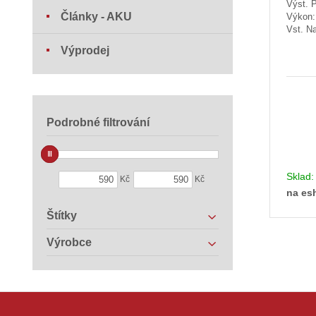
Výst. 
Články - AKU
Výkon
Vst. Na
Výprodej
Podrobné filtrování
Sklad
Kč
Kč
na es
Štítky
Výrobce