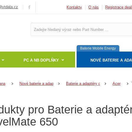
vtdata.cz
Kontakty
O nás
Registrace deal
Baterie Mobile Energy
PC A NB DOPLŇKY
NOVÉ BATERIE A AD
ana
Nové baterie a adaptéry
Baterie a adaptéry do notebooků
Acer
dukty pro Baterie a adapté
velMate 650