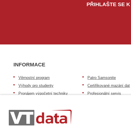
PŘIHLAŠTE SE K
INFORMACE
Věrnostní program
Patro Samsonite
Výhody pro studenty
Certifikované mazání dat
Pronájem výpočetní techniky
Profesionální servis
Výkup výpočetní techniky
Speciální nabídka pro ško
zdravotnictví a neziskov
Patro repasovaná výpočetní
organizace
technika
Záruka na zboží
Patro baterie mobile energy
Reklamační řád