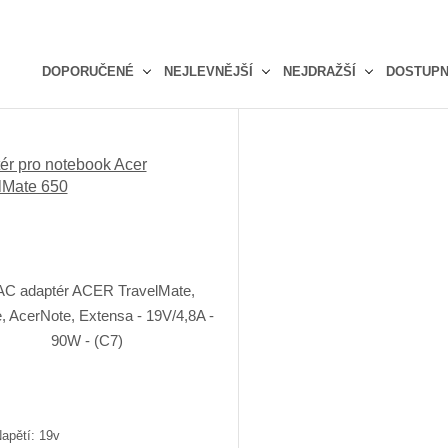
DOPORUČENÉ
NEJLEVNĚJŠÍ
NEJDRAŽŠÍ
DOSTUP
Ř
a
z
ér pro notebook Acer
e
lMate 650
n
í
p
r
o
d
u
k
t
ů
apětí: 19v