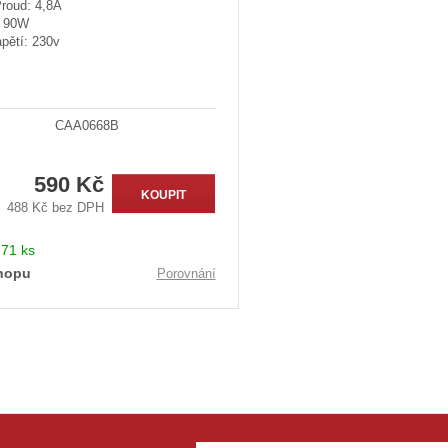
Proud: 4,8A
: 90W
pětí: 230v
CAA0668B
590 Kč
KOUPIT
488 Kč bez DPH
:
71 ks
hopu
Porovnání