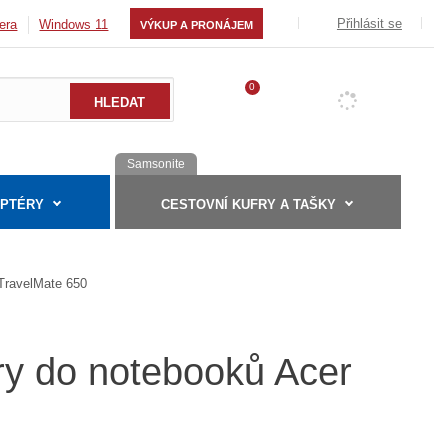
Přihlásit se
era
Windows 11
VÝKUP A PRONÁJEM
0
Samsonite
APTÉRY
CESTOVNÍ KUFRY A TAŠKY
TravelMate 650
ry do notebooků Acer