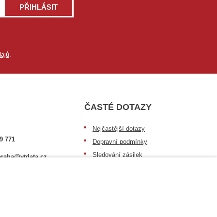
PŘIHLÁSIT
ajů
.
ČASTÉ DOTAZY
Nejčastější dotazy
9 771
Dopravní podmínky
Sledování zásilek
raha@vtdata.cz
Postup při převzetí zásilky
 vybrat:
Informace k dostupnosti zboží
6/3
Obecné informace