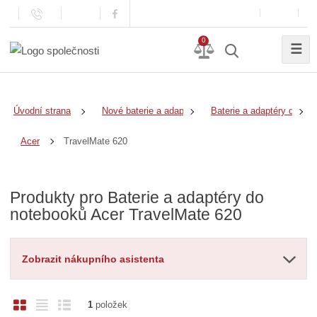
0
☰
Úvodní strana
Nové baterie a adaptéry
Baterie a adaptéry do no
TravelMate 620
Acer
Produkty pro Baterie a adaptéry do
notebooků Acer TravelMate 620
Zobrazit nákupního asistenta
O
T
Ř
1
položek