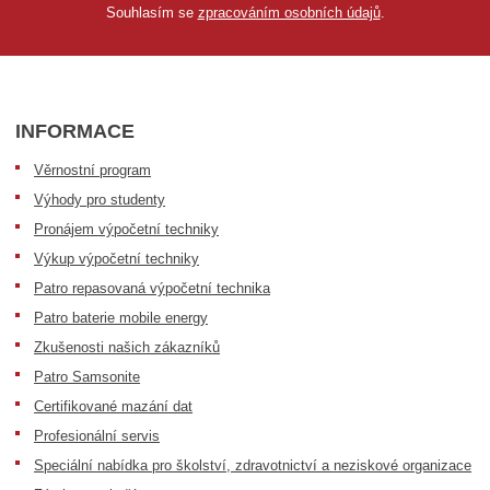
Souhlasím se
zpracováním osobních údajů
.
INFORMACE
Věrnostní program
Výhody pro studenty
Pronájem výpočetní techniky
Výkup výpočetní techniky
Patro repasovaná výpočetní technika
Patro baterie mobile energy
Zkušenosti našich zákazníků
Patro Samsonite
Certifikované mazání dat
Profesionální servis
Speciální nabídka pro školství, zdravotnictví a neziskové organizace