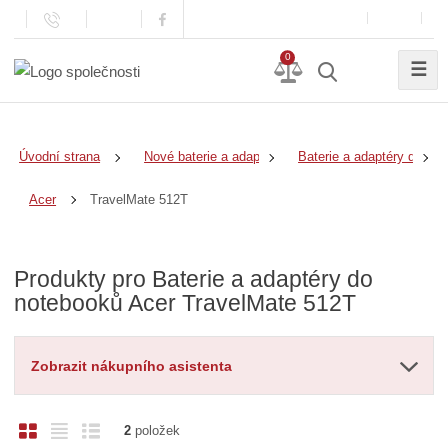
0
☰
Úvodní strana
Nové baterie a adaptéry
Baterie a adaptéry do no
TravelMate 512T
Acer
Produkty pro Baterie a adaptéry do
notebooků Acer TravelMate 512T
Zobrazit nákupního asistenta
O
T
Ř
2
položek