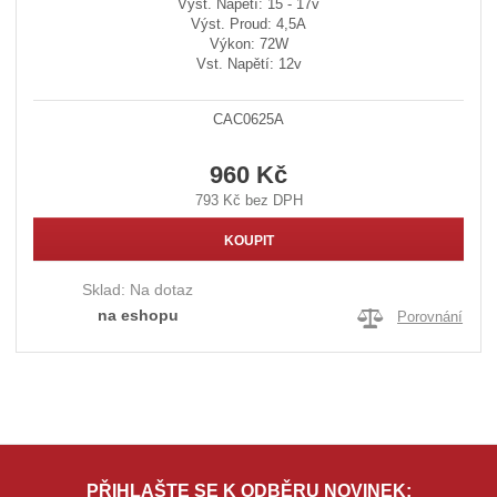
Výst. Napětí: 15 - 17v
Výst. Proud: 4,5A
Výkon: 72W
Vst. Napětí: 12v
CAC0625A
960 Kč
793 Kč bez DPH
KOUPIT
Sklad:
Na dotaz
na eshopu
Porovnání
PŘIHLAŠTE SE K ODBĚRU NOVINEK: