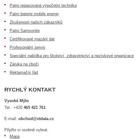
Patro repasovaná výpočetní technika
Patro baterie mobile energy
Zkušenosti našich zákazníků
Patro Samsonite
Certifikované mazání dat
Profesionální servis
Speciální nabídka pro školství, zdravotnictví a neziskové organizace
Záruka na zboží
Reklamační řád
RYCHLÝ KONTAKT
Vysoké Mýto
Tel.:
+420
465 421 761
E-mail:
obchod@vtdata.cz
Přijďte si osobně vybrat:
Mapa