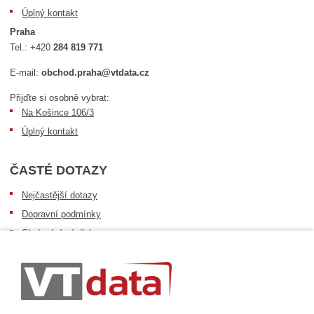
Úplný kontakt
Praha
Tel.:
+420
284 819 771
E-mail:
obchod.praha@vtdata.cz
Přijďte si osobně vybrat:
Na Košince 106/3
Úplný kontakt
ČASTÉ DOTAZY
Nejčastější dotazy
Dopravní podmínky
Sledování zásilek
Postup při převzetí zásilky
Informace k dostupnosti zboží
Obecné informace