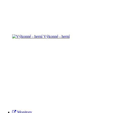
Výkonné - herní
Monitory