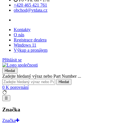
+420 465 421 761
obchod@vtdata.cz
Kontakty
O nás
Registrace dealera
Windows 11
Výkup a pronájem
Přihlásit se
Hledat
Zadejte hledaný výraz nebo Part Number ...
Hledat
0
K porovnání
☰
Značka
Značka