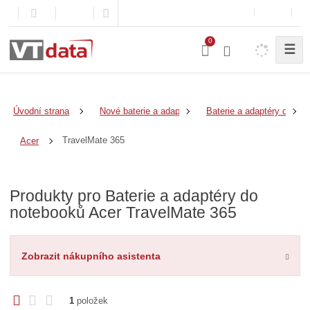
0
☰
Úvodní strana
Nové baterie a adaptéry
Baterie a adaptéry do no
TravelMate 365
Acer
Produkty pro Baterie a adaptéry do
notebooků Acer TravelMate 365
Zobrazit nákupního asistenta
O
T
Ř
1
položek