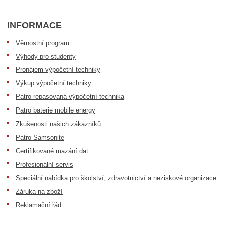
INFORMACE
Věrnostní program
Výhody pro studenty
Pronájem výpočetní techniky
Výkup výpočetní techniky
Patro repasovaná výpočetní technika
Patro baterie mobile energy
Zkušenosti našich zákazníků
Patro Samsonite
Certifikované mazání dat
Profesionální servis
Speciální nabídka pro školství, zdravotnictví a neziskové organizace
Záruka na zboží
Reklamační řád