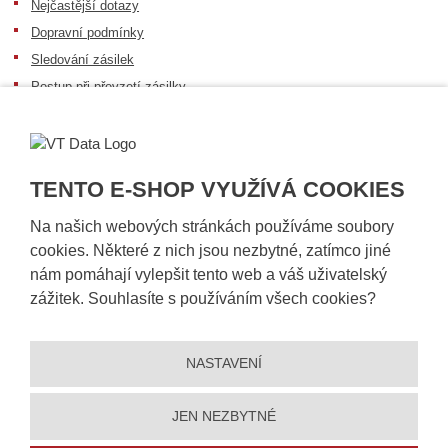
Nejčastější dotazy
Dopravní podmínky
Sledování zásilek
Postup při převzetí zásilky
Informace k dostupnosti zboží
Obecné informace
TENTO E-SHOP VYUŽÍVÁ COOKIES
Na našich webových stránkách používáme soubory
cookies. Některé z nich jsou nezbytné, zatímco jiné
nám pomáhají vylepšit tento web a váš uživatelský
zážitek. Souhlasíte s používáním všech cookies?
NASTAVENÍ
© 2026, VT DATA, a.s.
Prohlášení o přístupnosti
|
Ochrana osobních údajů
|
Mapa stránek
|
|
Nastavení cookies
JEN NEZBYTNÉ
Vytvořila
eBRÁNA