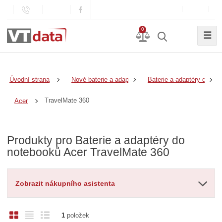
0
☰
Úvodní strana
Nové baterie a adaptéry
Baterie a adaptéry do no
TravelMate 360
Acer
Produkty pro Baterie a adaptéry do
notebooků Acer TravelMate 360
Zobrazit nákupního asistenta
O
T
Ř
1
položek