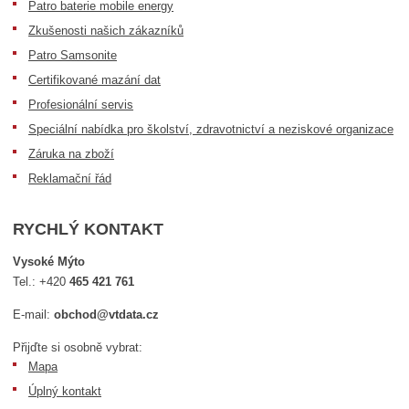
Patro baterie mobile energy
Zkušenosti našich zákazníků
Patro Samsonite
Certifikované mazání dat
Profesionální servis
Speciální nabídka pro školství, zdravotnictví a neziskové organizace
Záruka na zboží
Reklamační řád
RYCHLÝ KONTAKT
Vysoké Mýto
Tel.:
+420
465 421 761
E-mail:
obchod@vtdata.cz
Přijďte si osobně vybrat:
Mapa
Úplný kontakt