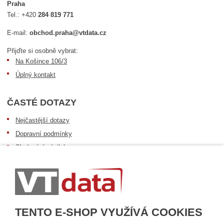
Praha
Tel.:
+420
284 819 771
E-mail:
obchod.praha@vtdata.cz
Přijďte si osobně vybrat:
Na Košince 106/3
Úplný kontakt
ČASTÉ DOTAZY
Nejčastější dotazy
Dopravní podmínky
Sledování zásilek
Postup při převzetí zásilky
Informace k dostupnosti zboží
Obecné informace
TENTO E-SHOP VYUŽÍVÁ COOKIES