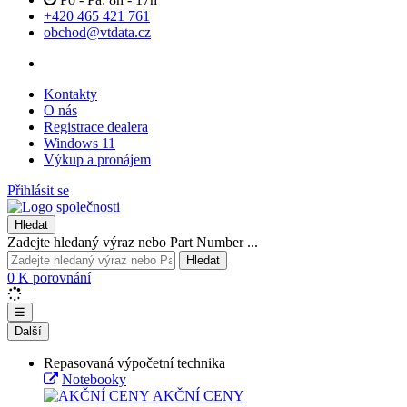
+420 465 421 761
obchod@vtdata.cz
Kontakty
O nás
Registrace dealera
Windows 11
Výkup a pronájem
Přihlásit se
Hledat
Zadejte hledaný výraz nebo Part Number ...
Hledat
0
K porovnání
☰
Další
Repasovaná výpočetní technika
Notebooky
AKČNÍ CENY