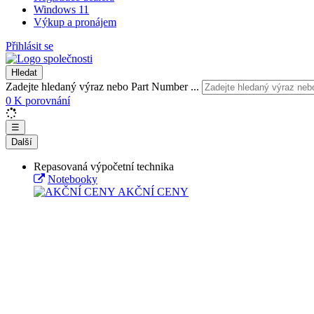
Windows 11
Výkup a pronájem
Přihlásit se
Hledat
Zadejte hledaný výraz nebo Part Number ...
0
K porovnání
☰
Další
Repasovaná výpočetní technika
Notebooky
AKČNÍ CENY