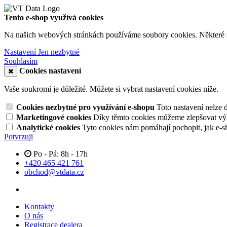
Tento e-shop využívá cookies
Na našich webových stránkách používáme soubory cookies. Některé z n
Nastavení
Jen nezbytné
Souhlasím
Cookies nastavení
Vaše soukromí je důležité. Můžete si vybrat nastavení cookies níže.
Cookies nezbytné pro využívání e-shopu
Toto nastavení nelze 
Marketingové cookies
Díky těmto cookies můžeme zlepšovat výko
Analytické cookies
Tyto cookies nám pomáhají pochopit, jak e-s
Potvrzuji
Po - Pá: 8h - 17h
+420 465 421 761
obchod@vtdata.cz
Kontakty
O nás
Registrace dealera