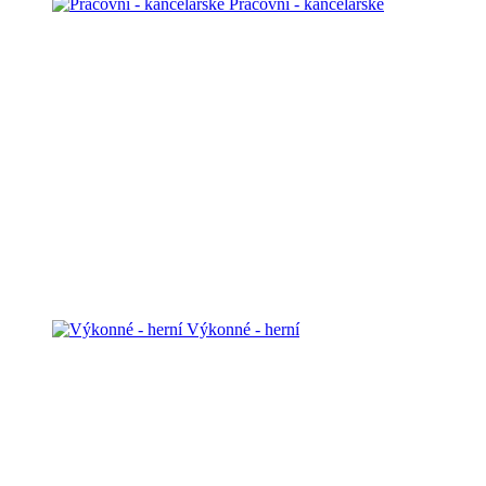
Pracovní - kancelářské
Výkonné - herní